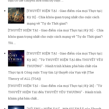
bạn có thể chuyển hóa toàn bộ cuộc ...
[THUYẾT HIỆN TẠI - Giao điểm của mọi Thực tại |
Kỳ 31] - Chìa khóa quan trọng nhất cho cuộc cách
mạng về "Tự do Thời gian"!
[THUYẾT HIỆN TẠI - Giao điểm của mọi Thực tại | Kỳ 31] - Chìa
khóa quan trọng nhất cho cuộc cách mạng về "Tự do Thời gian"!
Tôi ...
[THUYẾT HIỆN TẠI - Giao điểm của mọi Thực tại |
Kỳ 26] - "Từ THUYẾT HIỆN TẠI đến THUYẾT YÊU
THƯƠNG" - Hành trình khám phá bản chất của
Thực tại & Công cuộc Truy tìm Lý thuyết của Vạn vật (The
Theory of ALL (TOA))
[THUYẾT HIỆN TẠI - Giao điểm của mọi Thực tại | Kỳ 26] - "Từ
THUYẾT HIỆN TẠI đến THUYẾT YÊU THƯƠNG" - Hành trình
khám phá bản chất...
"VŨ TRỤ = HIỆN TẠI" - Một SỰ THẬT của Thuyết