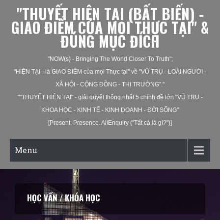
"THUYẾT HIỆN TẠI (BẤT BIẾN) -
GIAO ĐIỂM CỦA MỌI THỰC TẠI" &
ĐÚNG MỤC ĐÍCH
"NOW(s) - Bringing The World Closer To Truth";
"HIỆN TẠI - là GIAO ĐIỂM của mọi Thực tại" về "VŨ TRỤ - LOÀI NGƯỜI -
XÃ HỘI - CỘNG ĐỒNG - THỊ TRƯỜNG"."
""THUYẾT HIỆN TẠI" - giải quyết thống nhất 5 chính đề lớn "VŨ TRỤ -
KHOA HỌC - KINH TẾ - KINH DOANH - ĐỜI SỐNG"
[Present. Presence. AllEnquiry ("Tất cả là gì?")]
Menu
HỌC VẤN / KHÓA HỌC