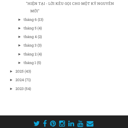
"HIỆN TẠI - LỜI KÊU GỌI CHO MỘT KỶ NGUYÊN
MỚI"
tháng 6
(13)
►
tháng 5
(4)
►
tháng 4
(2)
►
tháng 3
(3)
►
tháng 2
(4)
►
tháng 1
(5)
►
2025
(43)
►
2024
(71)
►
2023
(54)
►