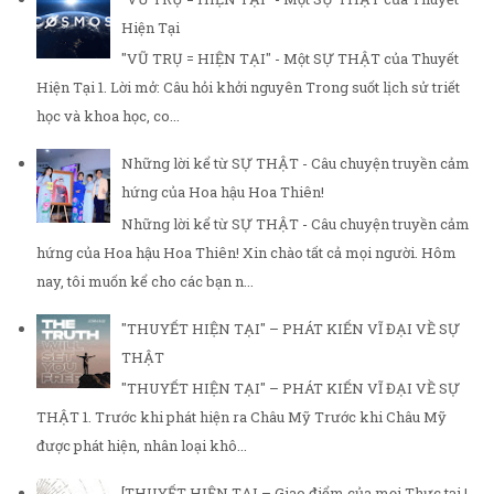
Hiện Tại
"VŨ TRỤ = HIỆN TẠI" - Một SỰ THẬT của Thuyết
Hiện Tại 1. Lời mở: Câu hỏi khởi nguyên Trong suốt lịch sử triết
học và khoa học, co...
Những lời kể từ SỰ THẬT - Câu chuyện truyền cảm
hứng của Hoa hậu Hoa Thiên!
Những lời kể từ SỰ THẬT - Câu chuyện truyền cảm
hứng của Hoa hậu Hoa Thiên! Xin chào tất cả mọi người. Hôm
nay, tôi muốn kể cho các bạn n...
"THUYẾT HIỆN TẠI" – PHÁT KIẾN VĨ ĐẠI VỀ SỰ
THẬT
"THUYẾT HIỆN TẠI" – PHÁT KIẾN VĨ ĐẠI VỀ SỰ
THẬT 1. Trước khi phát hiện ra Châu Mỹ Trước khi Châu Mỹ
được phát hiện, nhân loại khô...
[THUYẾT HIỆN TẠI – Giao điểm của mọi Thực tại |