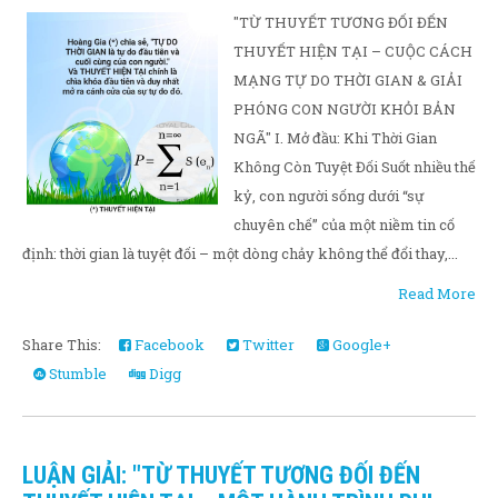
"TỪ THUYẾT TƯƠNG ĐỐI ĐẾN
THUYẾT HIỆN TẠI – CUỘC CÁCH
MẠNG TỰ DO THỜI GIAN & GIẢI
PHÓNG CON NGƯỜI KHỎI BẢN
NGÃ" I. Mở đầu: Khi Thời Gian
Không Còn Tuyệt Đối Suốt nhiều thế
kỷ, con người sống dưới “sự
chuyên chế” của một niềm tin cố
định: thời gian là tuyệt đối – một dòng chảy không thể đổi thay,...
Read More
Share This:
Facebook
Twitter
Google+
Stumble
Digg
LUẬN GIẢI: "TỪ THUYẾT TƯƠNG ĐỐI ĐẾN