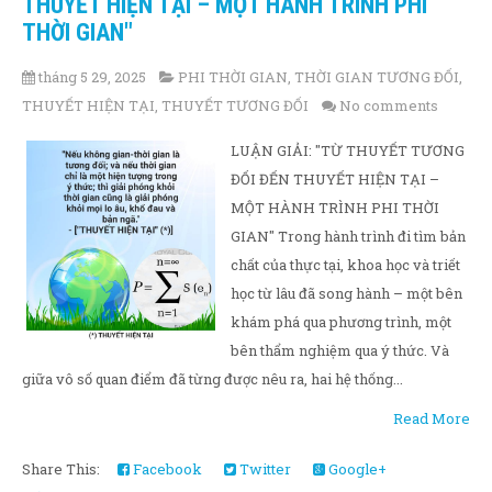
THUYẾT HIỆN TẠI – MỘT HÀNH TRÌNH PHI
THỜI GIAN"
tháng 5 29, 2025
PHI THỜI GIAN
,
THỜI GIAN TƯƠNG ĐỐI
,
THUYẾT HIỆN TẠI
,
THUYẾT TƯƠNG ĐỐI
No comments
LUẬN GIẢI: "TỪ THUYẾT TƯƠNG
ĐỐI ĐẾN THUYẾT HIỆN TẠI –
MỘT HÀNH TRÌNH PHI THỜI
GIAN" Trong hành trình đi tìm bản
chất của thực tại, khoa học và triết
học từ lâu đã song hành – một bên
khám phá qua phương trình, một
bên thẩm nghiệm qua ý thức. Và
giữa vô số quan điểm đã từng được nêu ra, hai hệ thống...
Read More
Share This:
Facebook
Twitter
Google+