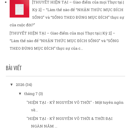
[THUYẾT HIỆN TẠI – Giao điểm của mọi Thực tại |
Kỳ 2] – “Làm thế nào để “NHẬN THỨC MỤC ĐÍCH
SỐNG” và “SỐNG THEO ĐÚNG MỤC ĐÍCH” thực sự
của cuộc đời?”
[THUYẾT HIỆN TẠI – Giao điểm của mọi Thực tại | Kỳ 2] –
“Làm thế nào để “NHẬN THỨC MỤC ĐÍCH SỐNG” và “SỐNG
THEO ĐÚNG MỤC ĐÍCH” thực sự của c...
BÀI VIẾT
2026
(34)
▼
tháng 7
(3)
▼
"HIỆN TẠI - KỶ NGUYÊN VÔ THỜI" - Một tuyên ngôn
về...
"HIỆN TẠI - KỶ NGUYÊN VÔ THỜI & THỜI ĐẠI
NGÀN NĂM ...