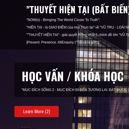
"THUYẾT HIỆN TẠI (BẤT BIẾ
"NOW(s) - Bringing The World Closer To Truth";
"HIỆN TẠI - là GIAO ĐIỂM của mọi Thực tại" về "VŨ TRỤ - LOÀ
""THUYẾT HIỆN TẠI" - giải quyết thống nhất 5 chính đề lớn "
[Present. Presence. AllEnquiry ("Tất cả là gì?")]
KHAI VẤN / HUẤN LUY
"MỤC ĐÍCH SỐNG 3 - MỤC ĐÍCH TRONG HIỆN TẠI: SỐNG THEO 
Learn More (3)