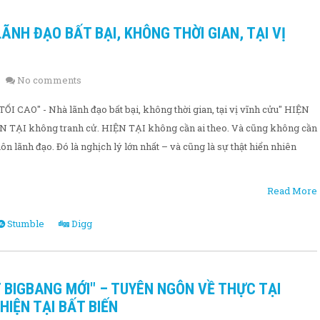
 LÃNH ĐẠO BẤT BẠI, KHÔNG THỜI GIAN, TẠI VỊ
No comments
I CAO" - Nhà lãnh đạo bất bại, không thời gian, tại vị vĩnh cửu" HIỆN
N TẠI không tranh cử. HIỆN TẠI không cần ai theo. Và cũng không cần
ôn lãnh đạo. Đó là nghịch lý lớn nhất – và cũng là sự thật hiển nhiên
Read More
Stumble
Digg
T BIGBANG MỚI" – TUYÊN NGÔN VỀ THỰC TẠI
IỆN TẠI BẤT BIẾN