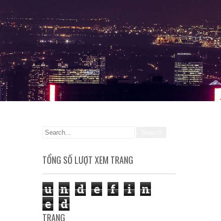
TỔNG SỐ LƯỢT XEM TRANG
u
n
d
e
f
i
n
e
d
TRANG