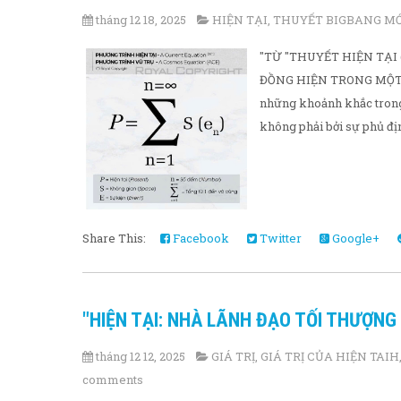
tháng 12 18, 2025
HIỆN TẠI
,
THUYẾT BIGBANG MỚ
"TỪ "THUYẾT HIỆN TẠI
ĐỒNG HIỆN TRONG MỘT K
những khoảnh khắc trong 
không phải bởi sự phủ địn
Share This:
Facebook
Twitter
Google+
"HIỆN TẠI: NHÀ LÃNH ĐẠO TỐI THƯỢNG
tháng 12 12, 2025
GIÁ TRỊ
,
GIÁ TRỊ CỦA HIỆN TAIH
comments