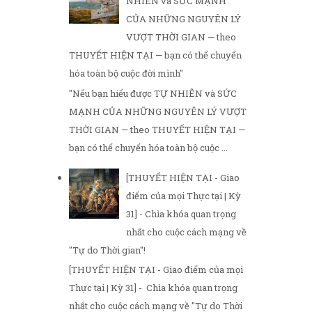
NHIÊN và SỨC MẠNH
CỦA NHỮNG NGUYÊN LÝ
VƯỢT THỜI GIAN — theo
THUYẾT HIỆN TẠI — bạn có thể chuyển
hóa toàn bộ cuộc đời mình"
"Nếu bạn hiểu được TỰ NHIÊN và SỨC
MẠNH CỦA NHỮNG NGUYÊN LÝ VƯỢT
THỜI GIAN — theo THUYẾT HIỆN TẠI —
bạn có thể chuyển hóa toàn bộ cuộc ...
[THUYẾT HIỆN TẠI - Giao
điểm của mọi Thực tại | Kỳ
31] - Chìa khóa quan trọng
nhất cho cuộc cách mạng về
"Tự do Thời gian"!
[THUYẾT HIỆN TẠI - Giao điểm của mọi
Thực tại | Kỳ 31] - Chìa khóa quan trọng
nhất cho cuộc cách mạng về "Tự do Thời