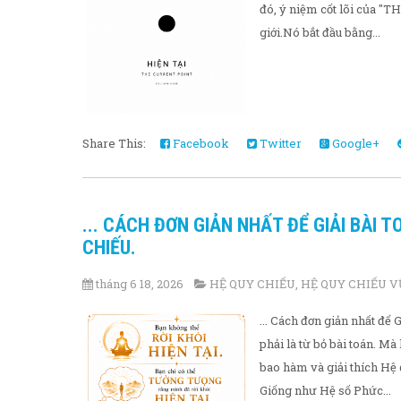
đó, ý niệm cốt lõi của "T
giới.Nó bắt đầu bằng...
Share This:
Facebook
Twitter
Google+
... CÁCH ĐƠN GIẢN NHẤT ĐỂ GIẢI BÀI T
CHIẾU.
tháng 6 18, 2026
HỆ QUY CHIẾU
,
HỆ QUY CHIẾU V
... Cách đơn giản nhất đ
phải là từ bỏ bài toán. M
bao hàm và giải thích Hệ
Giống như Hệ số Phức...