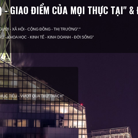
N) - GIAO ĐIỂM CỦA MỌI THỰC TẠI" 
I NGƯỜI - XÃ HỘI - CỘNG ĐỒNG - THỊ TRƯỜNG"."
VŨ TRỤ - KHOA HỌC - KINH TẾ - KINH DOANH - ĐỜI SỐNG"
ỆN CÁ NHÂN
ĐÚNG MỤC ĐÍCH"