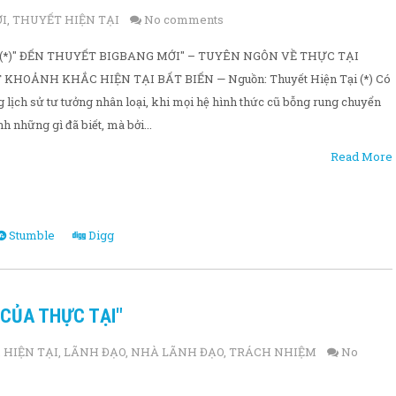
I
,
THUYẾT HIỆN TẠI
No comments
 (*)" ĐẾN THUYẾT BIGBANG MỚI" – TUYÊN NGÔN VỀ THỰC TẠI
HOẢNH KHẮC HIỆN TẠI BẤT BIẾN — Nguồn: Thuyết Hiện Tại (*) Có
lịch sử tư tưởng nhân loại, khi mọi hệ hình thức cũ bỗng rung chuyển
h những gì đã biết, mà bởi...
Read More
Stumble
Digg
 CỦA THỰC TẠI"
,
HIỆN TẠI
,
LÃNH ĐẠO
,
NHÀ LÃNH ĐẠO
,
TRÁCH NHIỆM
No