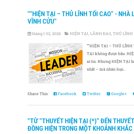
""HIỆN TẠI – THỦ LĨNH TỐI CAO" - NHÀ
VĨNH CỬU"
tháng 1 02, 2026
HIỆN TẠI
,
LÃNH ĐẠO
,
THỦ LĨNH
""HIỆN TẠI – THỦ LĨNH TỐ
TẠI không được bầu. HIỆ
ai tin. Nhưng HIỆN TẠI lu
nhất – mà nhân loại...
Share This:
Facebook
Twitter
Google+
"TỪ "THUYẾT HIỆN TẠI (*)" ĐẾN THUYẾ
ĐỒNG HIỆN TRONG MỘT KHOẢNH KHẮC H