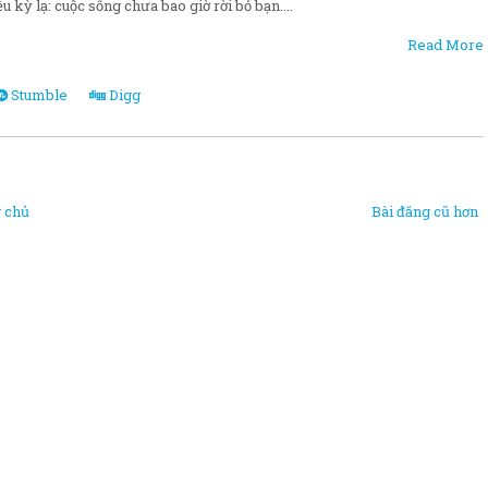
u kỳ lạ: cuộc sống chưa bao giờ rời bỏ bạn....
Read More
Stumble
Digg
 chủ
Bài đăng cũ hơn