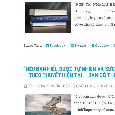
"HIỆN TẠI: NHÀ LÃNH ĐẠ
Hôm nay, tôi muốn mời cá
tương lai, hay trở về quá
có vẻ nhỏ bé, nhưng thật ra
Share This:
Facebook
Twitter
Google+
"NẾU BẠN HIỂU ĐƯỢC TỰ NHIÊN VÀ SỨ
— THEO THUYẾT HIỆN TẠI — BẠN CÓ TH
tháng 12 05, 2025
HIỆN TẠI
,
SỰ THẬT
,
THUYẾT HI
"Nếu bạn hiểu được T
theo THUYẾT HIỆN TẠI — 
mình"https://tinyurl.com/