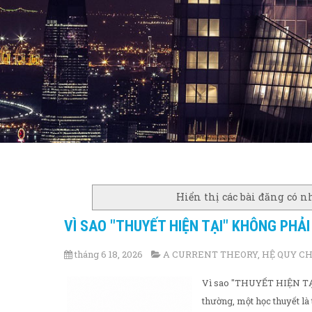
Hiển thị các bài đăng có 
VÌ SAO "THUYẾT HIỆN TẠI" KHÔNG PHẢ
tháng 6 18, 2026
A CURRENT THEORY
,
HỆ QUY CH
Vì sao "THUYẾT HIỆN TẠI
thường, một học thuyết là 