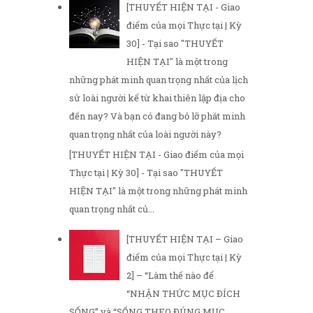
[THUYẾT HIỆN TẠI - Giao
điểm của mọi Thực tại | Kỳ
30] - Tại sao "THUYẾT
HIỆN TẠI" là một trong
những phát minh quan trọng nhất của lịch
sử loài người kể từ khai thiên lập địa cho
đến nay? Và bạn có đang bỏ lỡ phát minh
quan trọng nhất của loài người này?
[THUYẾT HIỆN TẠI - Giao điểm của mọi
Thực tại | Kỳ 30] - Tại sao "THUYẾT
HIỆN TẠI" là một trong những phát minh
quan trọng nhất củ...
[THUYẾT HIỆN TẠI – Giao
điểm của mọi Thực tại | Kỳ
2] – “Làm thế nào để
“NHẬN THỨC MỤC ĐÍCH
SỐNG” và “SỐNG THEO ĐÚNG MỤC