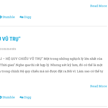
Read More
Stumble
Digg
U VŨ TRỤ"
 comments
 – HỆ QUY CHIẾU VŨ TRỤ" Một trong những nghịch lý lớn nhất của
 Thời gian".Nghe qua thì rất hợp lý. Nhưng xét kỹ hơn, đó có thể là một
trong chính Hệ quy chiếu mà nó được đặt ra.Bởi vì: Làm sao có thể tự
Read More
Stumble
Digg