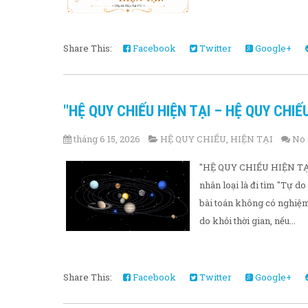
Share This:
Facebook
Twitter
Google+
"HỆ QUY CHIẾU HIỆN TẠI – HỆ QUY CHIẾ
tháng 6 15, 2026
HỆ QUY CHIẾU
,
HIỆN TẠI
No
"HỆ QUY CHIẾU HIỆN TẠI
nhân loại là đi tìm "Tự do
bài toán không có nghiệm 
do khỏi thời gian, nếu...
Share This:
Facebook
Twitter
Google+