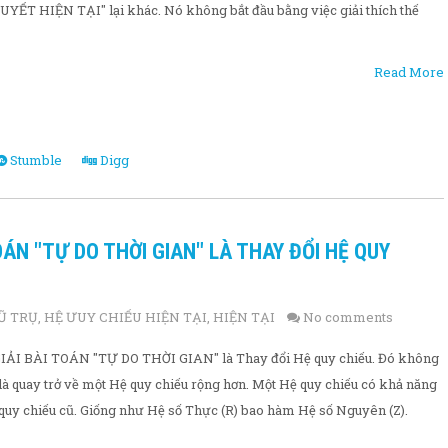
HUYẾT HIỆN TẠI" lại khác. Nó không bắt đầu bằng việc giải thích thế
Read More
Stumble
Digg
OÁN "TỰ DO THỜI GIAN" LÀ THAY ĐỔI HỆ QUY
Ũ TRỤ
,
HỆ ƯUY CHIẾU HIỆN TẠI
,
HIỆN TẠI
No comments
ể GIẢI BÀI TOÁN "TỰ DO THỜI GIAN" là Thay đổi Hệ quy chiếu. Đó không
à là quay trở về một Hệ quy chiếu rộng hơn. Một Hệ quy chiếu có khả năng
 quy chiếu cũ. Giống như Hệ số Thực (R) bao hàm Hệ số Nguyên (Z).