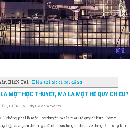
nhãn
HIỆN TẠI
.
Hiển thị tất cả bài đăng
I LÀ MỘT HỌC THUYẾT, MÀ LÀ MỘT HỆ QUY CHIẾU?
IẾU
,
HIỆN TẠI
No comments
" không phải là một Học thuyết, mà là một Hệ quy chiếu? Thông
tập hợp các quan điểm, giả định hoặc lời giải thích về thế giới.Trong khi