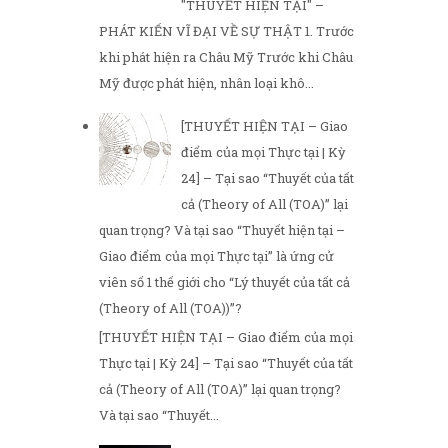
"THUYẾT HIỆN TẠI" –
PHÁT KIẾN VĨ ĐẠI VỀ SỰ THẬT 1. Trước
khi phát hiện ra Châu Mỹ Trước khi Châu
Mỹ được phát hiện, nhân loại khô...
[THUYẾT HIỆN TẠI – Giao
điểm của mọi Thực tại | Kỳ
24] – Tại sao “Thuyết của tất
cả (Theory of All (TOA)” lại
quan trọng? Và tại sao “Thuyết hiện tại –
Giao điểm của mọi Thực tại” là ứng cử
viên số 1 thế giới cho “Lý thuyết của tất cả
(Theory of All (TOA))”?
[THUYẾT HIỆN TẠI – Giao điểm của mọi
Thực tại | Kỳ 24] – Tại sao “Thuyết của tất
cả (Theory of All (TOA)” lại quan trọng?
Và tại sao “Thuyết...