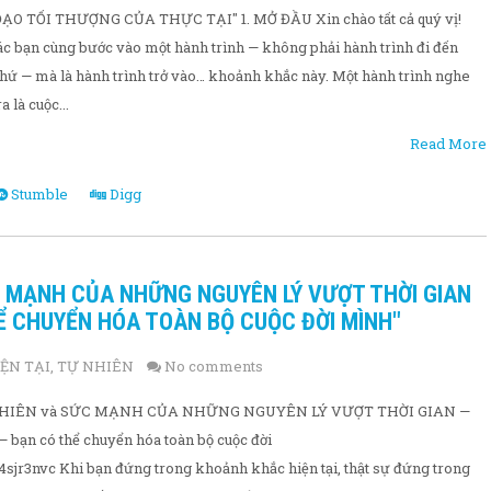
O TỐI THƯỢNG CỦA THỰC TẠI" 1. MỞ ĐẦU Xin chào tất cả quý vị!
c bạn cùng bước vào một hành trình — không phải hành trình đi đến
 khứ — mà là hành trình trở vào… khoảnh khắc này. Một hành trình nghe
 là cuộc...
Read More
Stumble
Digg
C MẠNH CỦA NHỮNG NGUYÊN LÝ VƯỢT THỜI GIAN
Ể CHUYỂN HÓA TOÀN BỘ CUỘC ĐỜI MÌNH"
ỆN TẠI
,
TỰ NHIÊN
No comments
Ự NHIÊN và SỨC MẠNH CỦA NHỮNG NGUYÊN LÝ VƯỢT THỜI GIAN —
bạn có thể chuyển hóa toàn bộ cuộc đời
4sjr3nvc Khi bạn đứng trong khoảnh khắc hiện tại, thật sự đứng trong