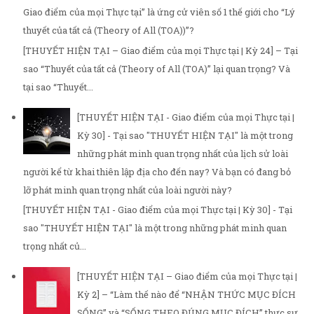
Giao điểm của mọi Thực tại” là ứng cử viên số 1 thế giới cho “Lý
thuyết của tất cả (Theory of All (TOA))”?
[THUYẾT HIỆN TẠI – Giao điểm của mọi Thực tại | Kỳ 24] – Tại
sao “Thuyết của tất cả (Theory of All (TOA)” lại quan trọng? Và
tại sao “Thuyết...
[THUYẾT HIỆN TẠI - Giao điểm của mọi Thực tại |
Kỳ 30] - Tại sao "THUYẾT HIỆN TẠI" là một trong
những phát minh quan trọng nhất của lịch sử loài
người kể từ khai thiên lập địa cho đến nay? Và bạn có đang bỏ
lỡ phát minh quan trọng nhất của loài người này?
[THUYẾT HIỆN TẠI - Giao điểm của mọi Thực tại | Kỳ 30] - Tại
sao "THUYẾT HIỆN TẠI" là một trong những phát minh quan
trọng nhất củ...
[THUYẾT HIỆN TẠI – Giao điểm của mọi Thực tại |
Kỳ 2] – “Làm thế nào để “NHẬN THỨC MỤC ĐÍCH
SỐNG” và “SỐNG THEO ĐÚNG MỤC ĐÍCH” thực sự