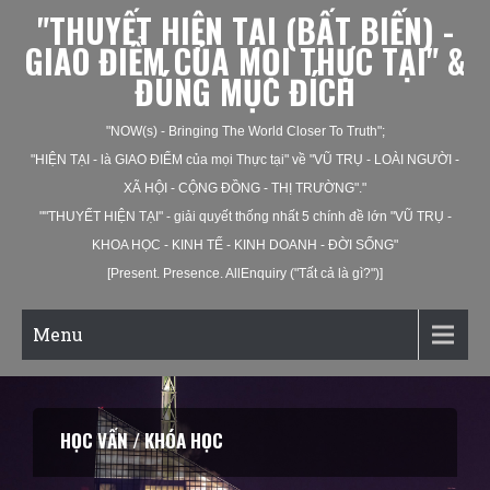
"THUYẾT HIỆN TẠI (BẤT BIẾN) -
GIAO ĐIỂM CỦA MỌI THỰC TẠI" &
ĐÚNG MỤC ĐÍCH
"NOW(s) - Bringing The World Closer To Truth";
"HIỆN TẠI - là GIAO ĐIỂM của mọi Thực tại" về "VŨ TRỤ - LOÀI NGƯỜI -
XÃ HỘI - CỘNG ĐỒNG - THỊ TRƯỜNG"."
""THUYẾT HIỆN TẠI" - giải quyết thống nhất 5 chính đề lớn "VŨ TRỤ -
KHOA HỌC - KINH TẾ - KINH DOANH - ĐỜI SỐNG"
[Present. Presence. AllEnquiry ("Tất cả là gì?")]
Menu
HỌC VẤN / KHÓA HỌC