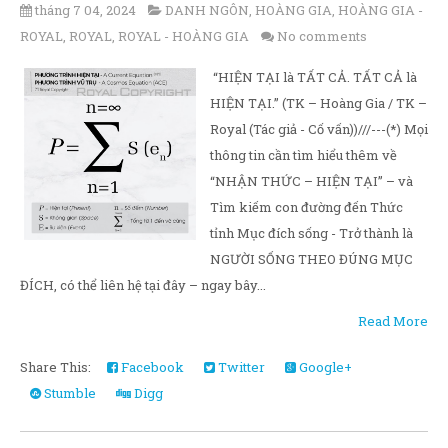
tháng 7 04, 2024
DANH NGÔN
,
HOÀNG GIA
,
HOÀNG GIA -
ROYAL
,
ROYAL
,
ROYAL - HOÀNG GIA
No comments
“HIỆN TẠI là TẤT CẢ. TẤT CẢ là
HIỆN TẠI.” (TK – Hoàng Gia / TK –
Royal (Tác giả - Cố vấn))///---(*) Mọi
thông tin cần tìm hiểu thêm về
“NHẬN THỨC – HIỆN TẠI” – và
Tìm kiếm con đường đến Thức
tỉnh Mục đích sống - Trở thành là
NGƯỜI SỐNG THEO ĐÚNG MỤC
ĐÍCH, có thể liên hệ tại đây – ngay bây...
Read More
Share This:
Facebook
Twitter
Google+
Stumble
Digg