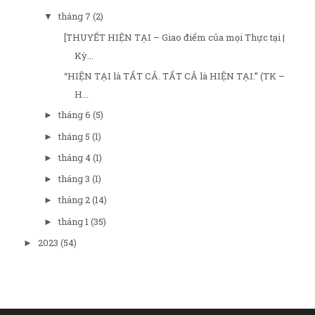
tháng 7
(2)
▼
[THUYẾT HIỆN TẠI – Giao điểm của mọi Thực tại |
Kỳ...
“HIỆN TẠI là TẤT CẢ. TẤT CẢ là HIỆN TẠI.” (TK –
H...
tháng 6
(5)
►
tháng 5
(1)
►
tháng 4
(1)
►
tháng 3
(1)
►
tháng 2
(14)
►
tháng 1
(35)
►
2023
(54)
►