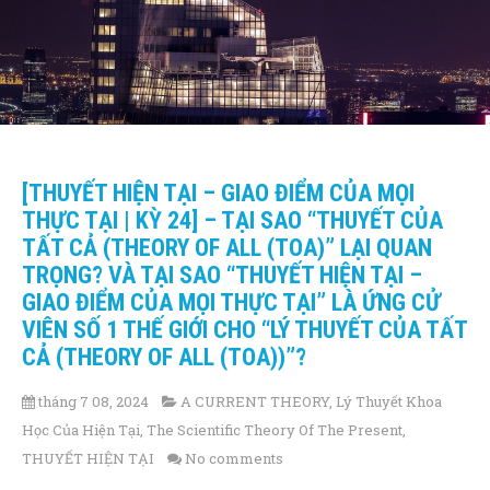
[THUYẾT HIỆN TẠI – GIAO ĐIỂM CỦA MỌI
THỰC TẠI | KỲ 24] – TẠI SAO “THUYẾT CỦA
TẤT CẢ (THEORY OF ALL (TOA)” LẠI QUAN
TRỌNG? VÀ TẠI SAO “THUYẾT HIỆN TẠI –
GIAO ĐIỂM CỦA MỌI THỰC TẠI” LÀ ỨNG CỬ
VIÊN SỐ 1 THẾ GIỚI CHO “LÝ THUYẾT CỦA TẤT
CẢ (THEORY OF ALL (TOA))”?
tháng 7 08, 2024
A CURRENT THEORY
,
Lý Thuyết Khoa
Học Của Hiện Tại
,
The Scientific Theory Of The Present
,
THUYẾT HIỆN TẠI
No comments