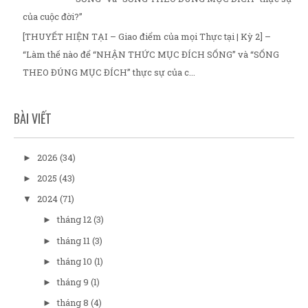
của cuộc đời?”
[THUYẾT HIỆN TẠI – Giao điểm của mọi Thực tại | Kỳ 2] –
“Làm thế nào để “NHẬN THỨC MỤC ĐÍCH SỐNG” và “SỐNG
THEO ĐÚNG MỤC ĐÍCH” thực sự của c...
BÀI VIẾT
2026
(34)
►
2025
(43)
►
2024
(71)
▼
tháng 12
(3)
►
tháng 11
(3)
►
tháng 10
(1)
►
tháng 9
(1)
►
tháng 8
(4)
►