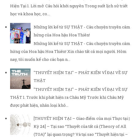
Hiện Tại 1. Lời mở: Câu hỏi khởi nguyên Trong suốt lịch sử triết
học và khoa học, co...
Những lời kể từ SỰ THẬT - Câu chuyện truyền cảm
hứng của Hoa hậu Hoa Thiên!
Những lời kể từ SỰ THẬT - Câu chuyện truyền cảm
hứng của Hoa hậu Hoa Thiên! Xin chào tất cả mọi người. Hôm
nay, tôi muốn kể cho các bạn n...
"THUYẾT HIỆN TẠI" – PHÁT KIẾN VĨ ĐẠI VỀ SỰ
THẬT
"THUYẾT HIỆN TẠI" – PHÁT KIẾN VĨ ĐẠI VỀ SỰ
THẬT 1. Trước khi phát hiện ra Châu Mỹ Trước khi Châu Mỹ
được phát hiện, nhân loại khô...
[THUYẾT HIỆN TẠI – Giao điểm của mọi Thực tại |
Kỳ 24] – Tại sao “Thuyết của tất cả (Theory of All
(TOA)” lại quan trọng? Và tại sao “Thuyết hiện tại –