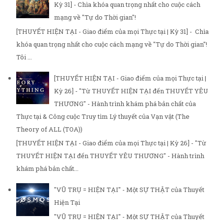
Kỳ 31] - Chìa khóa quan trọng nhất cho cuộc cách
mạng về "Tự do Thời gian"!
[THUYẾT HIỆN TẠI - Giao điểm của mọi Thực tại | Kỳ 31] - Chìa
khóa quan trọng nhất cho cuộc cách mạng về "Tự do Thời gian"!
Tôi ...
[THUYẾT HIỆN TẠI - Giao điểm của mọi Thực tại |
Kỳ 26] - "Từ THUYẾT HIỆN TẠI đến THUYẾT YÊU
THƯƠNG" - Hành trình khám phá bản chất của
Thực tại & Công cuộc Truy tìm Lý thuyết của Vạn vật (The
Theory of ALL (TOA))
[THUYẾT HIỆN TẠI - Giao điểm của mọi Thực tại | Kỳ 26] - "Từ
THUYẾT HIỆN TẠI đến THUYẾT YÊU THƯƠNG" - Hành trình
khám phá bản chất...
"VŨ TRỤ = HIỆN TẠI" - Một SỰ THẬT của Thuyết
Hiện Tại
"VŨ TRỤ = HIỆN TẠI" - Một SỰ THẬT của Thuyết