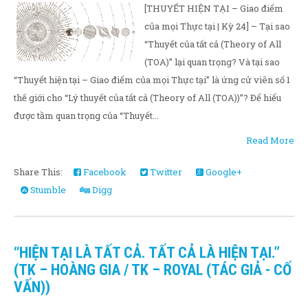
[THUYẾT HIỆN TẠI – Giao điểm
của mọi Thực tại | Kỳ 24] – Tại sao
“Thuyết của tất cả (Theory of All
(TOA)” lại quan trọng? Và tại sao
“Thuyết hiện tại – Giao điểm của mọi Thực tại” là ứng cử viên số 1
thế giới cho “Lý thuyết của tất cả (Theory of All (TOA))”? Để hiểu
được tầm quan trọng của “Thuyết...
Read More
Share This:
Facebook
Twitter
Google+
Stumble
Digg
“HIỆN TẠI LÀ TẤT CẢ. TẤT CẢ LÀ HIỆN TẠI.”
(TK – HOÀNG GIA / TK – ROYAL (TÁC GIẢ - CỐ
VẤN))