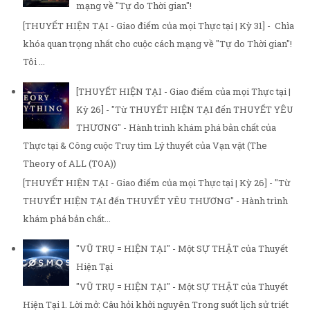
mạng về "Tự do Thời gian"!
[THUYẾT HIỆN TẠI - Giao điểm của mọi Thực tại | Kỳ 31] - Chìa
khóa quan trọng nhất cho cuộc cách mạng về "Tự do Thời gian"!
Tôi ...
[THUYẾT HIỆN TẠI - Giao điểm của mọi Thực tại |
Kỳ 26] - "Từ THUYẾT HIỆN TẠI đến THUYẾT YÊU
THƯƠNG" - Hành trình khám phá bản chất của
Thực tại & Công cuộc Truy tìm Lý thuyết của Vạn vật (The
Theory of ALL (TOA))
[THUYẾT HIỆN TẠI - Giao điểm của mọi Thực tại | Kỳ 26] - "Từ
THUYẾT HIỆN TẠI đến THUYẾT YÊU THƯƠNG" - Hành trình
khám phá bản chất...
"VŨ TRỤ = HIỆN TẠI" - Một SỰ THẬT của Thuyết
Hiện Tại
"VŨ TRỤ = HIỆN TẠI" - Một SỰ THẬT của Thuyết
Hiện Tại 1. Lời mở: Câu hỏi khởi nguyên Trong suốt lịch sử triết