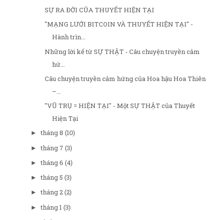
SỰ RA ĐỜI CỦA THUYẾT HIỆN TẠI
"MẠNG LƯỚI BITCOIN VÀ THUYẾT HIỆN TẠI" -
Hành trìn...
Những lời kể từ SỰ THẬT - Câu chuyện truyền cảm
hứ...
Câu chuyện truyền cảm hứng của Hoa hậu Hoa Thiên
–...
"VŨ TRỤ = HIỆN TẠI" - Một SỰ THẬT của Thuyết
Hiện Tại
tháng 8
(10)
►
tháng 7
(3)
►
tháng 6
(4)
►
tháng 5
(3)
►
tháng 2
(2)
►
tháng 1
(3)
►