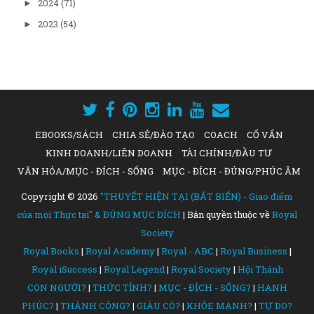
2024
(71)
►
2023
(54)
►
EBOOKS/SÁCH
CHIA SẺ/ĐÀO TẠO
COACH
CỐ VẤN
KINH DOANH/LIÊN DOANH
TÀI CHÍNH/ĐẦU TƯ
VĂN HÓA/MỤC - ĐÍCH - SỐNG
MỤC - ĐÍCH - ĐÚNG/PHÚC ÂM
Copyright ©
2026
"THUYẾT HIỆN TẠI (BẤT BIẾN) - Giao điểm
của mọi Thực tại" & ĐÚNG MỤC ĐÍCH
| Bản quyền thuộc về
Royal
Society
Royal Books
|
Royal Academy
|
Royal - ABC
|
Royal Business
|
Royal iSuccess
|
Royal Legend
|
Royal Society
|
Hội Thánh
CON NGƯỜI?
|
THỨC TỈNH?
|
MỤC - ĐÍCH - SỐNG?
|
HẠNH
PHÚC?
|
THÀNH CÔNG?
|
GIÀU CÓ?
|
KHỎE MẠNH?
|
TỰ DO?