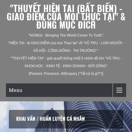
"THUYẾT HIỆN TẠI (BẤT BIẾN) -
GIAO ĐIỂM CỦA MỌI THỰC TẠI" &
ĐÚNG MỤC ĐÍCH
"NOW(s) - Bringing The World Closer To Truth";
"HIỆN TẠI - là GIAO ĐIỂM của mọi Thực tại" về "VŨ TRỤ - LOÀI NGƯỜI -
XÃ HỘI - CỘNG ĐỒNG - THỊ TRƯỜNG"."
""THUYẾT HIỆN TẠI" - giải quyết thống nhất 5 chính đề lớn "VŨ TRỤ -
KHOA HỌC - KINH TẾ - KINH DOANH - ĐỜI SỐNG"
[Present. Presence. AllEnquiry ("Tất cả là gì?")]
Menu
KHAI VẤN / HUẤN LUYỆN CÁ NHÂN