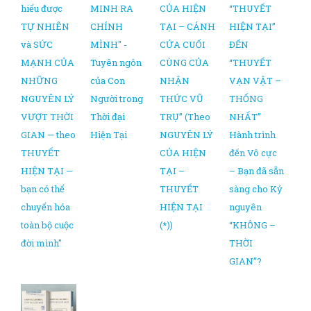
hiểu được
MINH RA
CỦA HIỆN
“THUYẾT
TỰ NHIÊN
CHÍNH
TẠI – CÁNH
HIỆN TẠI”
và SỨC
MÌNH" -
CỬA CUỐI
ĐẾN
MẠNH CỦA
Tuyên ngôn
CÙNG CỦA
“THUYẾT
NHỮNG
của Con
NHẬN
VẠN VẬT –
NGUYÊN LÝ
Người trong
THỨC VŨ
THỐNG
VƯỢT THỜI
Thời đại
TRỤ” (Theo
NHẤT”
GIAN — theo
Hiện Tại
NGUYÊN LÝ
Hành trình
THUYẾT
CỦA HIỆN
đến Vô cực
HIỆN TẠI —
TẠI –
– Bạn đã sẵn
bạn có thể
THUYẾT
sàng cho Kỷ
chuyển hóa
HIỆN TẠI
nguyên
toàn bộ cuộc
(*))
“KHÔNG –
đời mình"
THỜI
GIAN”?