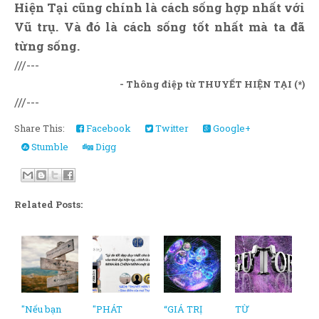
Hiện Tại cũng chính là cách sống hợp nhất với
Vũ trụ. Và đó là cách sống tốt nhất mà ta đã
từng sống.
///---
- Thông điệp từ THUYẾT HIỆN TẠI (*)
///---
Share This:
Facebook
Twitter
Google+
Stumble
Digg
Related Posts:
"Nếu bạn
"PHÁT
“GIÁ TRỊ
TỪ