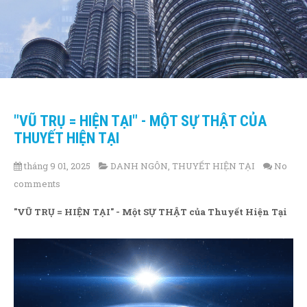
"VŨ TRỤ = HIỆN TẠI" - MỘT SỰ THẬT CỦA
THUYẾT HIỆN TẠI
tháng 9 01, 2025
DANH NGÔN
,
THUYẾT HIỆN TẠI
No
comments
"VŨ TRỤ = HIỆN TẠI" - Một SỰ THẬT của Thuyết Hiện Tại