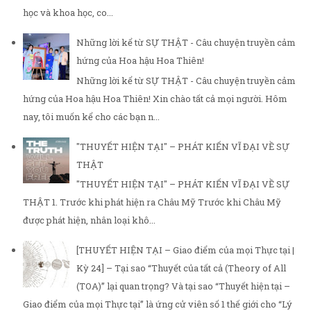
học và khoa học, co...
Những lời kể từ SỰ THẬT - Câu chuyện truyền cảm
hứng của Hoa hậu Hoa Thiên!
Những lời kể từ SỰ THẬT - Câu chuyện truyền cảm
hứng của Hoa hậu Hoa Thiên! Xin chào tất cả mọi người. Hôm
nay, tôi muốn kể cho các bạn n...
"THUYẾT HIỆN TẠI" – PHÁT KIẾN VĨ ĐẠI VỀ SỰ
THẬT
"THUYẾT HIỆN TẠI" – PHÁT KIẾN VĨ ĐẠI VỀ SỰ
THẬT 1. Trước khi phát hiện ra Châu Mỹ Trước khi Châu Mỹ
được phát hiện, nhân loại khô...
[THUYẾT HIỆN TẠI – Giao điểm của mọi Thực tại |
Kỳ 24] – Tại sao “Thuyết của tất cả (Theory of All
(TOA)” lại quan trọng? Và tại sao “Thuyết hiện tại –
Giao điểm của mọi Thực tại” là ứng cử viên số 1 thế giới cho “Lý