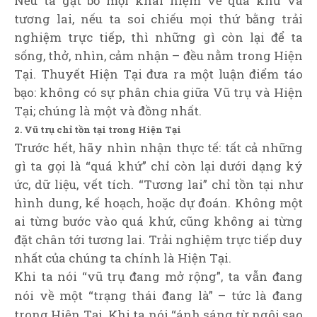
Nếu ta gạt bỏ mọi khái niệm về quá khứ và
tương lai, nếu ta soi chiếu mọi thứ bằng trải
nghiệm trực tiếp, thì những gì còn lại để ta
sống, thở, nhìn, cảm nhận – đều nằm trong Hiện
Tại. Thuyết Hiện Tại đưa ra một luận điểm táo
bạo: không có sự phân chia giữa Vũ trụ và Hiện
Tại; chúng là một và đồng nhất.
2. Vũ trụ chỉ tồn tại trong Hiện Tại
Trước hết, hãy nhìn nhận thực tế: tất cả những
gì ta gọi là “quá khứ” chỉ còn lại dưới dạng ký
ức, dữ liệu, vết tích. “Tương lai” chỉ tồn tại như
hình dung, kế hoạch, hoặc dự đoán. Không một
ai từng bước vào quá khứ, cũng không ai từng
đặt chân tới tương lai. Trải nghiệm trực tiếp duy
nhất của chúng ta chính là Hiện Tại.
Khi ta nói “vũ trụ đang mở rộng”, ta vẫn đang
nói về một “trạng thái đang là” – tức là đang
trong Hiện Tại. Khi ta nói “ánh sáng từ ngôi sao