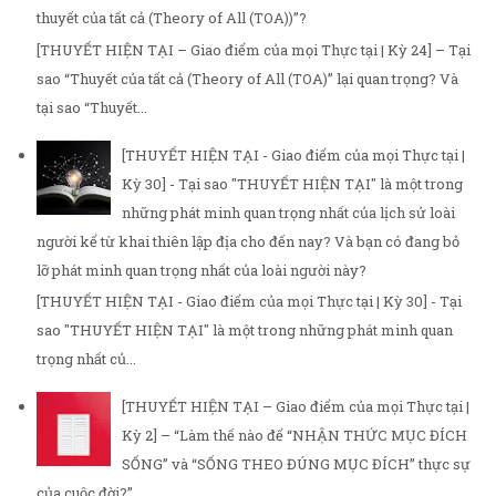
thuyết của tất cả (Theory of All (TOA))”?
[THUYẾT HIỆN TẠI – Giao điểm của mọi Thực tại | Kỳ 24] – Tại
sao “Thuyết của tất cả (Theory of All (TOA)” lại quan trọng? Và
tại sao “Thuyết...
[THUYẾT HIỆN TẠI - Giao điểm của mọi Thực tại |
Kỳ 30] - Tại sao "THUYẾT HIỆN TẠI" là một trong
những phát minh quan trọng nhất của lịch sử loài
người kể từ khai thiên lập địa cho đến nay? Và bạn có đang bỏ
lỡ phát minh quan trọng nhất của loài người này?
[THUYẾT HIỆN TẠI - Giao điểm của mọi Thực tại | Kỳ 30] - Tại
sao "THUYẾT HIỆN TẠI" là một trong những phát minh quan
trọng nhất củ...
[THUYẾT HIỆN TẠI – Giao điểm của mọi Thực tại |
Kỳ 2] – “Làm thế nào để “NHẬN THỨC MỤC ĐÍCH
SỐNG” và “SỐNG THEO ĐÚNG MỤC ĐÍCH” thực sự
của cuộc đời?”