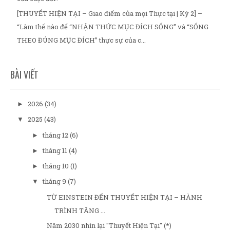
[THUYẾT HIỆN TẠI – Giao điểm của mọi Thực tại | Kỳ 2] –
“Làm thế nào để “NHẬN THỨC MỤC ĐÍCH SỐNG” và “SỐNG
THEO ĐÚNG MỤC ĐÍCH” thực sự của c...
BÀI VIẾT
2026
(34)
►
2025
(43)
▼
tháng 12
(6)
►
tháng 11
(4)
►
tháng 10
(1)
►
tháng 9
(7)
▼
TỪ EINSTEIN ĐẾN THUYẾT HIỆN TẠI – HÀNH
TRÌNH TĂNG ...
Năm 2030 nhìn lại "Thuyết Hiện Tại" (*)