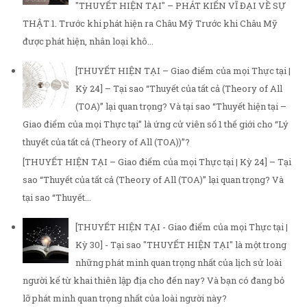
"THUYẾT HIỆN TẠI" – PHÁT KIẾN VĨ ĐẠI VỀ SỰ
THẬT 1. Trước khi phát hiện ra Châu Mỹ Trước khi Châu Mỹ
được phát hiện, nhân loại khô...
[THUYẾT HIỆN TẠI – Giao điểm của mọi Thực tại |
Kỳ 24] – Tại sao “Thuyết của tất cả (Theory of All
(TOA)” lại quan trọng? Và tại sao “Thuyết hiện tại –
Giao điểm của mọi Thực tại” là ứng cử viên số 1 thế giới cho “Lý
thuyết của tất cả (Theory of All (TOA))”?
[THUYẾT HIỆN TẠI – Giao điểm của mọi Thực tại | Kỳ 24] – Tại
sao “Thuyết của tất cả (Theory of All (TOA)” lại quan trọng? Và
tại sao “Thuyết...
[THUYẾT HIỆN TẠI - Giao điểm của mọi Thực tại |
Kỳ 30] - Tại sao "THUYẾT HIỆN TẠI" là một trong
những phát minh quan trọng nhất của lịch sử loài
người kể từ khai thiên lập địa cho đến nay? Và bạn có đang bỏ
lỡ phát minh quan trọng nhất của loài người này?