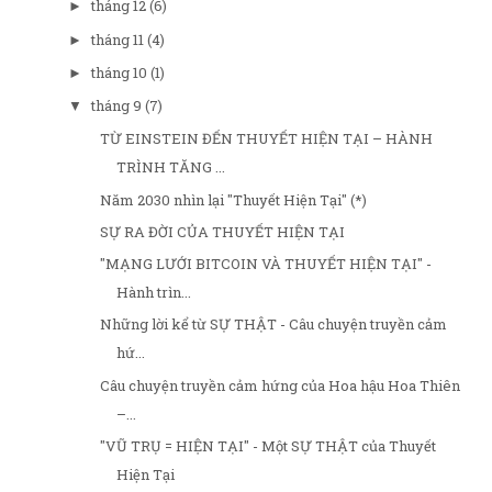
tháng 12
(6)
►
tháng 11
(4)
►
tháng 10
(1)
►
tháng 9
(7)
▼
TỪ EINSTEIN ĐẾN THUYẾT HIỆN TẠI – HÀNH
TRÌNH TĂNG ...
Năm 2030 nhìn lại "Thuyết Hiện Tại" (*)
SỰ RA ĐỜI CỦA THUYẾT HIỆN TẠI
"MẠNG LƯỚI BITCOIN VÀ THUYẾT HIỆN TẠI" -
Hành trìn...
Những lời kể từ SỰ THẬT - Câu chuyện truyền cảm
hứ...
Câu chuyện truyền cảm hứng của Hoa hậu Hoa Thiên
–...
"VŨ TRỤ = HIỆN TẠI" - Một SỰ THẬT của Thuyết
Hiện Tại