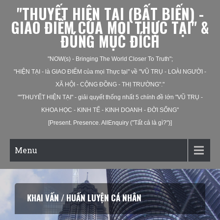
"THUYẾT HIỆN TẠI (BẤT BIẾN) -
GIAO ĐIỂM CỦA MỌI THỰC TẠI" &
ĐÚNG MỤC ĐÍCH
"NOW(s) - Bringing The World Closer To Truth";
"HIỆN TẠI - là GIAO ĐIỂM của mọi Thực tại" về "VŨ TRỤ - LOÀI NGƯỜI -
XÃ HỘI - CỘNG ĐỒNG - THỊ TRƯỜNG"."
""THUYẾT HIỆN TẠI" - giải quyết thống nhất 5 chính đề lớn "VŨ TRỤ -
KHOA HỌC - KINH TẾ - KINH DOANH - ĐỜI SỐNG"
[Present. Presence. AllEnquiry ("Tất cả là gì?")]
Menu
KHAI VẤN / HUẤN LUYỆN CÁ NHÂN