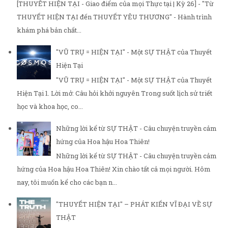
[THUYẾT HIỆN TẠI - Giao điểm của mọi Thực tại | Kỳ 26] - "Từ
THUYẾT HIỆN TẠI đến THUYẾT YÊU THƯƠNG" - Hành trình
khám phá bản chất...
"VŨ TRỤ = HIỆN TẠI" - Một SỰ THẬT của Thuyết
Hiện Tại
"VŨ TRỤ = HIỆN TẠI" - Một SỰ THẬT của Thuyết
Hiện Tại 1. Lời mở: Câu hỏi khởi nguyên Trong suốt lịch sử triết
học và khoa học, co...
Những lời kể từ SỰ THẬT - Câu chuyện truyền cảm
hứng của Hoa hậu Hoa Thiên!
Những lời kể từ SỰ THẬT - Câu chuyện truyền cảm
hứng của Hoa hậu Hoa Thiên! Xin chào tất cả mọi người. Hôm
nay, tôi muốn kể cho các bạn n...
"THUYẾT HIỆN TẠI" – PHÁT KIẾN VĨ ĐẠI VỀ SỰ
THẬT