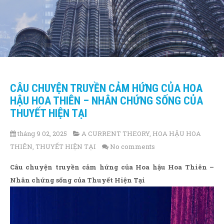
CÂU CHUYỆN TRUYỀN CẢM HỨNG CỦA HOA
HẬU HOA THIÊN – NHÂN CHỨNG SỐNG CỦA
THUYẾT HIỆN TẠI
tháng 9 02, 2025
A CURRENT THEORY
,
HOA HẬU HOA
THIÊN
,
THUYẾT HIỆN TẠI
No comments
Câu chuyện truyền cảm hứng của Hoa hậu Hoa Thiên –
Nhân chứng sống của Thuyết Hiện Tại