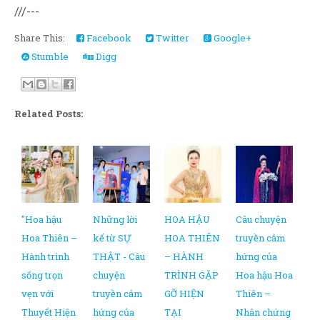
///---
Share This:
Facebook
Twitter
Google+
Stumble
Digg
Related Posts:
"Hoa hậu
Những lời
HOA HẬU
Câu chuyện
Hoa Thiên –
kể từ SỰ
HOA THIÊN
truyền cảm
Hành trình
THẬT - Câu
– HÀNH
hứng của
sống trọn
chuyện
TRÌNH GẶP
Hoa hậu Hoa
vẹn với
truyền cảm
GỠ HIỆN
Thiên –
Thuyết Hiện
hứng của
TẠI
Nhân chứng