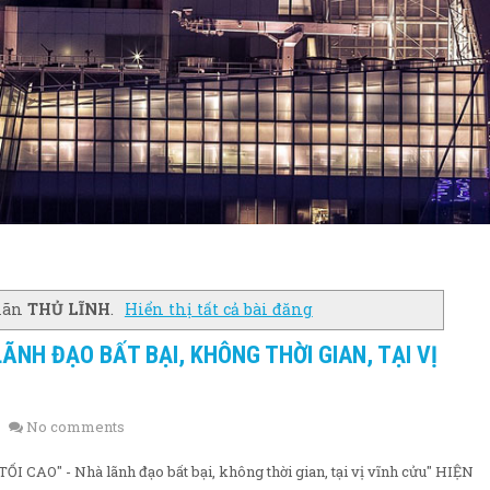
nhãn
THỦ LĨNH
.
Hiển thị tất cả bài đăng
 LÃNH ĐẠO BẤT BẠI, KHÔNG THỜI GIAN, TẠI VỊ
No comments
I CAO" - Nhà lãnh đạo bất bại, không thời gian, tại vị vĩnh cửu" HIỆN