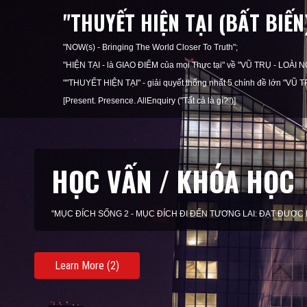
"THUYẾT HIỆN TẠI (BẤT BIẾ
"NOW(s) - Bringing The World Closer To Truth";
"HIỆN TẠI - là GIAO ĐIỂM của mọi Thực tại" về "VŨ TRỤ - LOÀ
""THUYẾT HIỆN TẠI" - giải quyết thống nhất 5 chính đề lớn "
[Present. Presence. AllEnquiry ("Tất cả là gì?")]
HỌC VẤN / KHÓA HỌC
"MỤC ĐÍCH SỐNG 2 - MỤC ĐÍCH ĐI ĐẾN TƯƠNG LAI: ĐẠT ĐƯỢC
Learn More (2)