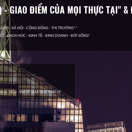
N) - GIAO ĐIỂM CỦA MỌI THỰC TẠI" 
I NGƯỜI - XÃ HỘI - CỘNG ĐỒNG - THỊ TRƯỜNG"."
VŨ TRỤ - KHOA HỌC - KINH TẾ - KINH DOANH - ĐỜI SỐNG"
 MỤC TIÊU - VƯỢT QUA THỬ THÁCH"