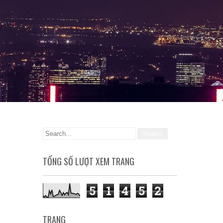
TỔNG SỐ LƯỢT XEM TRANG
5
1
4
5
2
TRANG