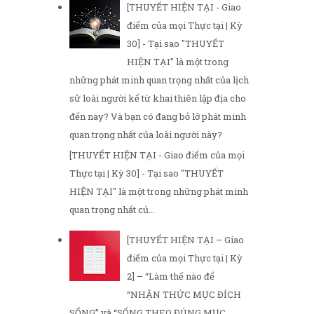
[THUYẾT HIỆN TẠI - Giao
điểm của mọi Thực tại | Kỳ
30] - Tại sao "THUYẾT
HIỆN TẠI" là một trong
những phát minh quan trọng nhất của lịch
sử loài người kể từ khai thiên lập địa cho
đến nay? Và bạn có đang bỏ lỡ phát minh
quan trọng nhất của loài người này?
[THUYẾT HIỆN TẠI - Giao điểm của mọi
Thực tại | Kỳ 30] - Tại sao "THUYẾT
HIỆN TẠI" là một trong những phát minh
quan trọng nhất củ...
[THUYẾT HIỆN TẠI – Giao
điểm của mọi Thực tại | Kỳ
2] – “Làm thế nào để
“NHẬN THỨC MỤC ĐÍCH
SỐNG” và “SỐNG THEO ĐÚNG MỤC