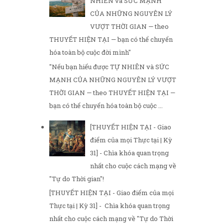
NHIÊN và SỨC MẠNH
CỦA NHỮNG NGUYÊN LÝ
VƯỢT THỜI GIAN — theo
THUYẾT HIỆN TẠI — bạn có thể chuyển
hóa toàn bộ cuộc đời mình"
"Nếu bạn hiểu được TỰ NHIÊN và SỨC
MẠNH CỦA NHỮNG NGUYÊN LÝ VƯỢT
THỜI GIAN — theo THUYẾT HIỆN TẠI —
bạn có thể chuyển hóa toàn bộ cuộc ...
[THUYẾT HIỆN TẠI - Giao
điểm của mọi Thực tại | Kỳ
31] - Chìa khóa quan trọng
nhất cho cuộc cách mạng về
"Tự do Thời gian"!
[THUYẾT HIỆN TẠI - Giao điểm của mọi
Thực tại | Kỳ 31] - Chìa khóa quan trọng
nhất cho cuộc cách mạng về "Tự do Thời