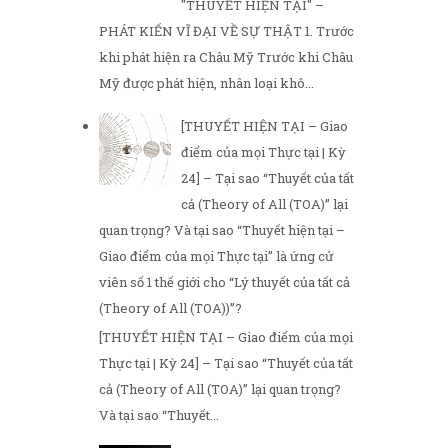
"THUYẾT HIỆN TẠI" –
PHÁT KIẾN VĨ ĐẠI VỀ SỰ THẬT 1. Trước
khi phát hiện ra Châu Mỹ Trước khi Châu
Mỹ được phát hiện, nhân loại khô...
[THUYẾT HIỆN TẠI – Giao
điểm của mọi Thực tại | Kỳ
24] – Tại sao “Thuyết của tất
cả (Theory of All (TOA)” lại
quan trọng? Và tại sao “Thuyết hiện tại –
Giao điểm của mọi Thực tại” là ứng cử
viên số 1 thế giới cho “Lý thuyết của tất cả
(Theory of All (TOA))”?
[THUYẾT HIỆN TẠI – Giao điểm của mọi
Thực tại | Kỳ 24] – Tại sao “Thuyết của tất
cả (Theory of All (TOA)” lại quan trọng?
Và tại sao “Thuyết...