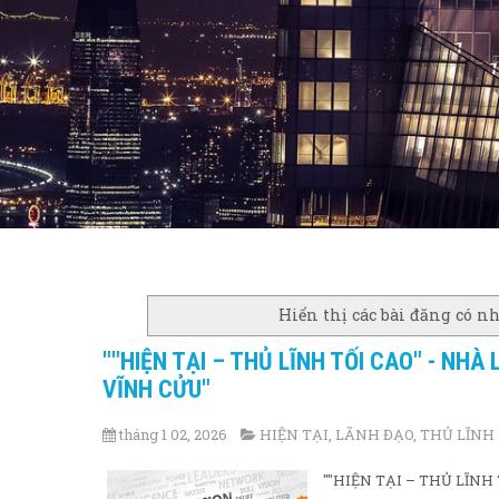
Hiển thị các bài đăng có 
""HIỆN TẠI – THỦ LĨNH TỐI CAO" - NHÀ
VĨNH CỬU"
tháng 1 02, 2026
HIỆN TẠI
,
LÃNH ĐẠO
,
THỦ LĨNH
""HIỆN TẠI – THỦ LĨNH TỐ