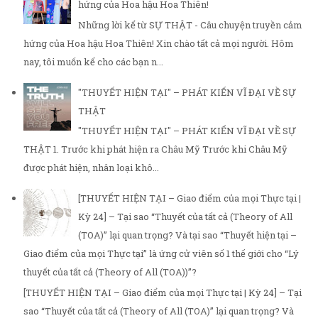
hứng của Hoa hậu Hoa Thiên!
Những lời kể từ SỰ THẬT - Câu chuyện truyền cảm
hứng của Hoa hậu Hoa Thiên! Xin chào tất cả mọi người. Hôm
nay, tôi muốn kể cho các bạn n...
"THUYẾT HIỆN TẠI" – PHÁT KIẾN VĨ ĐẠI VỀ SỰ
THẬT
"THUYẾT HIỆN TẠI" – PHÁT KIẾN VĨ ĐẠI VỀ SỰ
THẬT 1. Trước khi phát hiện ra Châu Mỹ Trước khi Châu Mỹ
được phát hiện, nhân loại khô...
[THUYẾT HIỆN TẠI – Giao điểm của mọi Thực tại |
Kỳ 24] – Tại sao “Thuyết của tất cả (Theory of All
(TOA)” lại quan trọng? Và tại sao “Thuyết hiện tại –
Giao điểm của mọi Thực tại” là ứng cử viên số 1 thế giới cho “Lý
thuyết của tất cả (Theory of All (TOA))”?
[THUYẾT HIỆN TẠI – Giao điểm của mọi Thực tại | Kỳ 24] – Tại
sao “Thuyết của tất cả (Theory of All (TOA)” lại quan trọng? Và