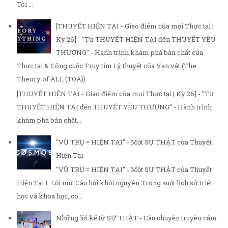
Tôi ...
[THUYẾT HIỆN TẠI - Giao điểm của mọi Thực tại |
Kỳ 26] - "Từ THUYẾT HIỆN TẠI đến THUYẾT YÊU
THƯƠNG" - Hành trình khám phá bản chất của
Thực tại & Công cuộc Truy tìm Lý thuyết của Vạn vật (The
Theory of ALL (TOA))
[THUYẾT HIỆN TẠI - Giao điểm của mọi Thực tại | Kỳ 26] - "Từ
THUYẾT HIỆN TẠI đến THUYẾT YÊU THƯƠNG" - Hành trình
khám phá bản chất...
"VŨ TRỤ = HIỆN TẠI" - Một SỰ THẬT của Thuyết
Hiện Tại
"VŨ TRỤ = HIỆN TẠI" - Một SỰ THẬT của Thuyết
Hiện Tại 1. Lời mở: Câu hỏi khởi nguyên Trong suốt lịch sử triết
học và khoa học, co...
Những lời kể từ SỰ THẬT - Câu chuyện truyền cảm