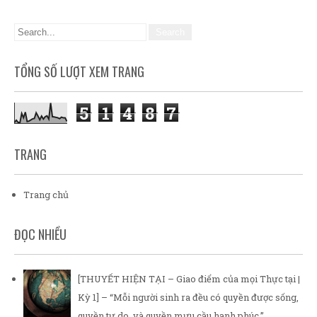
TỔNG SỐ LƯỢT XEM TRANG
5
1
4
8
7
TRANG
Trang chủ
ĐỌC NHIỀU
[THUYẾT HIỆN TẠI – Giao điểm của mọi Thực tại |
Kỳ 1] – “Mỗi người sinh ra đều có quyền được sống,
quyền tự do, và quyền mưu cầu hạnh phúc.”