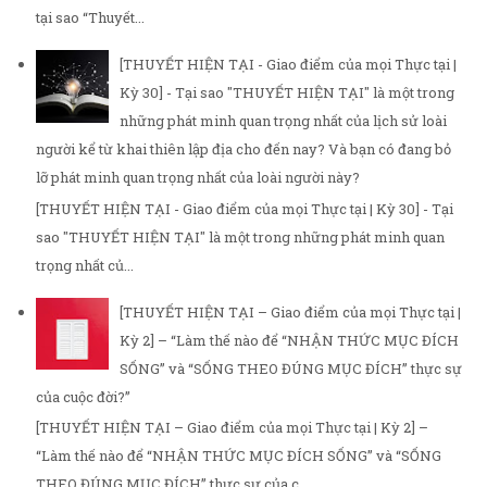
tại sao “Thuyết...
[THUYẾT HIỆN TẠI - Giao điểm của mọi Thực tại |
Kỳ 30] - Tại sao "THUYẾT HIỆN TẠI" là một trong
những phát minh quan trọng nhất của lịch sử loài
người kể từ khai thiên lập địa cho đến nay? Và bạn có đang bỏ
lỡ phát minh quan trọng nhất của loài người này?
[THUYẾT HIỆN TẠI - Giao điểm của mọi Thực tại | Kỳ 30] - Tại
sao "THUYẾT HIỆN TẠI" là một trong những phát minh quan
trọng nhất củ...
[THUYẾT HIỆN TẠI – Giao điểm của mọi Thực tại |
Kỳ 2] – “Làm thế nào để “NHẬN THỨC MỤC ĐÍCH
SỐNG” và “SỐNG THEO ĐÚNG MỤC ĐÍCH” thực sự
của cuộc đời?”
[THUYẾT HIỆN TẠI – Giao điểm của mọi Thực tại | Kỳ 2] –
“Làm thế nào để “NHẬN THỨC MỤC ĐÍCH SỐNG” và “SỐNG
THEO ĐÚNG MỤC ĐÍCH” thực sự của c...