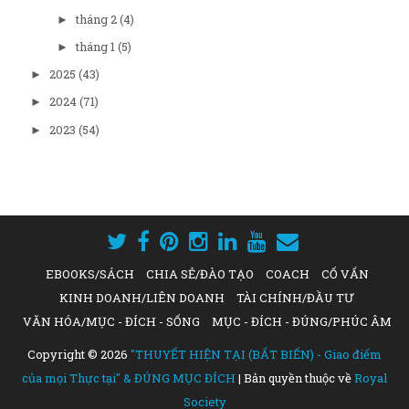
tháng 2
(4)
►
tháng 1
(5)
►
2025
(43)
►
2024
(71)
►
2023
(54)
►
EBOOKS/SÁCH
CHIA SẺ/ĐÀO TẠO
COACH
CỐ VẤN
KINH DOANH/LIÊN DOANH
TÀI CHÍNH/ĐẦU TƯ
VĂN HÓA/MỤC - ĐÍCH - SỐNG
MỤC - ĐÍCH - ĐÚNG/PHÚC ÂM
Copyright ©
2026
"THUYẾT HIỆN TẠI (BẤT BIẾN) - Giao điểm
của mọi Thực tại" & ĐÚNG MỤC ĐÍCH
| Bản quyền thuộc về
Royal
Society