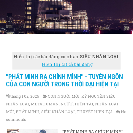
Hiển thị các bài đăng có nhãn
SIÊU NHÂN LOẠI
.
Hiển thị tất cả bài đăng
"PHÁT MINH RA CHÍNH MÌNH" - TUYÊN NGÔN
CỦA CON NGƯỜI TRONG THỜI ĐẠI HIỆN TẠI
tháng 1 02, 2026
CON NGƯỜI MỚI
,
KỶ NGUYÊN SIÊU
NHÂN LOẠI
,
METAHUMAN
,
NGƯỜI HIỆN TẠI
,
NHÂN LOẠI
MỚI
,
PHÁT MINH
,
SIÊU NHÂN LOẠI
,
THUYẾT HIỆN TẠI
No
comments
"PHÁT MINH RA CHÍNH MÌNH" -