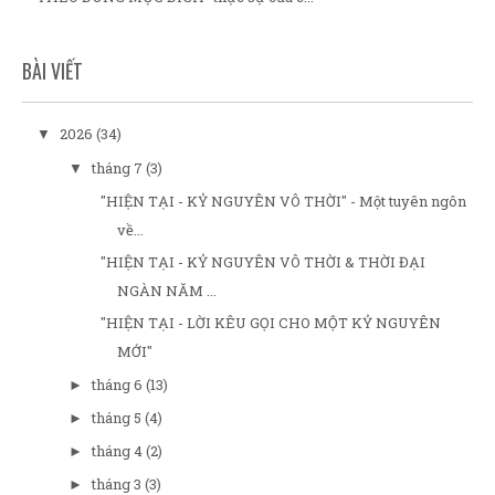
BÀI VIẾT
2026
(34)
▼
tháng 7
(3)
▼
"HIỆN TẠI - KỶ NGUYÊN VÔ THỜI" - Một tuyên ngôn
về...
"HIỆN TẠI - KỶ NGUYÊN VÔ THỜI & THỜI ĐẠI
NGÀN NĂM ...
"HIỆN TẠI - LỜI KÊU GỌI CHO MỘT KỶ NGUYÊN
MỚI"
tháng 6
(13)
►
tháng 5
(4)
►
tháng 4
(2)
►
tháng 3
(3)
►