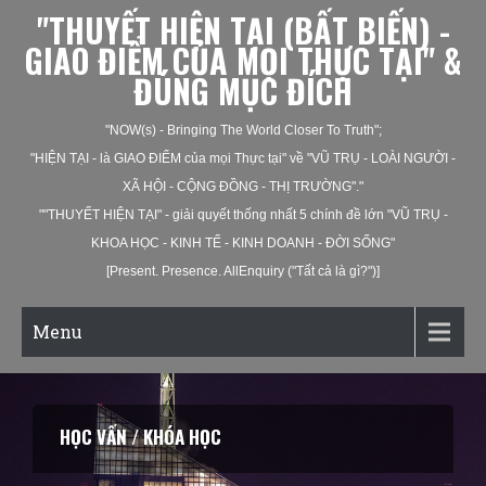
"THUYẾT HIỆN TẠI (BẤT BIẾN) -
GIAO ĐIỂM CỦA MỌI THỰC TẠI" &
ĐÚNG MỤC ĐÍCH
"NOW(s) - Bringing The World Closer To Truth";
"HIỆN TẠI - là GIAO ĐIỂM của mọi Thực tại" về "VŨ TRỤ - LOÀI NGƯỜI -
XÃ HỘI - CỘNG ĐỒNG - THỊ TRƯỜNG"."
""THUYẾT HIỆN TẠI" - giải quyết thống nhất 5 chính đề lớn "VŨ TRỤ -
KHOA HỌC - KINH TẾ - KINH DOANH - ĐỜI SỐNG"
[Present. Presence. AllEnquiry ("Tất cả là gì?")]
Menu
HỌC VẤN / KHÓA HỌC