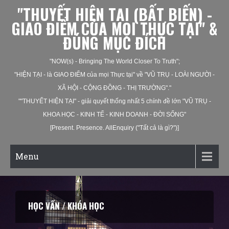
"THUYẾT HIỆN TẠI (BẤT BIẾN) -
GIAO ĐIỂM CỦA MỌI THỰC TẠI" &
ĐÚNG MỤC ĐÍCH
"NOW(s) - Bringing The World Closer To Truth";
"HIỆN TẠI - là GIAO ĐIỂM của mọi Thực tại" về "VŨ TRỤ - LOÀI NGƯỜI -
XÃ HỘI - CỘNG ĐỒNG - THỊ TRƯỜNG"."
""THUYẾT HIỆN TẠI" - giải quyết thống nhất 5 chính đề lớn "VŨ TRỤ -
KHOA HỌC - KINH TẾ - KINH DOANH - ĐỜI SỐNG"
[Present. Presence. AllEnquiry ("Tất cả là gì?")]
Menu
HỌC VẤN / KHÓA HỌC