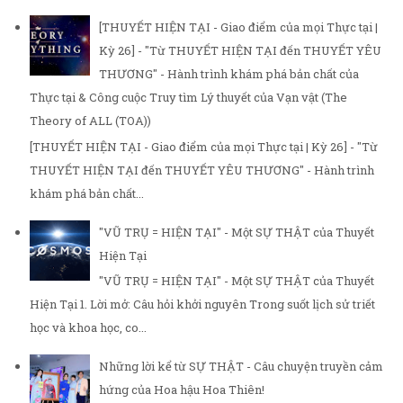
[THUYẾT HIỆN TẠI - Giao điểm của mọi Thực tại |
Kỳ 26] - "Từ THUYẾT HIỆN TẠI đến THUYẾT YÊU
THƯƠNG" - Hành trình khám phá bản chất của
Thực tại & Công cuộc Truy tìm Lý thuyết của Vạn vật (The
Theory of ALL (TOA))
[THUYẾT HIỆN TẠI - Giao điểm của mọi Thực tại | Kỳ 26] - "Từ
THUYẾT HIỆN TẠI đến THUYẾT YÊU THƯƠNG" - Hành trình
khám phá bản chất...
"VŨ TRỤ = HIỆN TẠI" - Một SỰ THẬT của Thuyết
Hiện Tại
"VŨ TRỤ = HIỆN TẠI" - Một SỰ THẬT của Thuyết
Hiện Tại 1. Lời mở: Câu hỏi khởi nguyên Trong suốt lịch sử triết
học và khoa học, co...
Những lời kể từ SỰ THẬT - Câu chuyện truyền cảm
hứng của Hoa hậu Hoa Thiên!