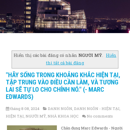
Hiển thị các bài đăng có nhãn
NGƯỜI MỸ
.
Hiển
thị tất cả bài đăng
"HÃY SỐNG TRONG KHOẢNG KHẮC HIỆN TẠI,
TẬP TRUNG VÀO ĐIỀU CẦN LÀM, VÀ TƯƠNG
LAI SẼ TỰ LO CHO CHÍNH NÓ." (- MARC
EDWARDS)
tháng 8 08, 2024
DANH NGÔN
,
DANH NGÔN - HIỆN TẠI
,
HIỆN TẠI
,
NGƯỜI MỸ
,
NHÀ KHOA HỌC
No comments
Chân dung Marc Edwards - Người