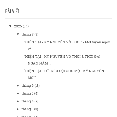
BÀI VIẾT
2026
(34)
▼
tháng 7
(3)
▼
"HIỆN TẠI - KỶ NGUYÊN VÔ THỜI" - Một tuyên ngôn
về...
"HIỆN TẠI - KỶ NGUYÊN VÔ THỜI & THỜI ĐẠI
NGÀN NĂM ...
"HIỆN TẠI - LỜI KÊU GỌI CHO MỘT KỶ NGUYÊN
MỚI"
tháng 6
(13)
►
tháng 5
(4)
►
tháng 4
(2)
►
tháng 3
(3)
►
tháng 2
(4)