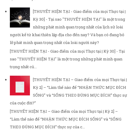
[THUYẾT HIỆN TẠI - Giao điểm của mọi Thực tại |
Kỳ 30] - Tại sao "THUYẾT HIỆN TẠI" là một trong
những phát minh quan trọng nhất của lịch sử loài
người kể từ khai thiên lập địa cho đến nay? Và bạn có đang bỏ
lỡ phát minh quan trọng nhất của loài người này?
[THUYẾT HIỆN TẠI - Giao điểm của mọi Thực tại | Kỳ 30] - Tại
sao "THUYẾT HIỆN TẠI" là một trong những phát minh quan
trọng nhất củ...
[THUYẾT HIỆN TẠI – Giao điểm của mọi Thực tại |
Kỳ 2] – “Làm thế nào để “NHẬN THỨC MỤC ĐÍCH
SỐNG” và “SỐNG THEO ĐÚNG MỤC ĐÍCH” thực sự
của cuộc đời?”
[THUYẾT HIỆN TẠI – Giao điểm của mọi Thực tại | Kỳ 2] –
“Làm thế nào để “NHẬN THỨC MỤC ĐÍCH SỐNG” và “SỐNG
THEO ĐÚNG MỤC ĐÍCH” thực sự của c...