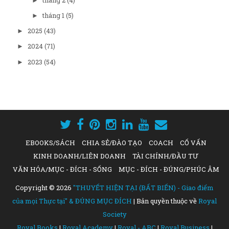
►
tháng 1
(5)
►
2025
(43)
►
2024
(71)
►
2023
(54)
►
EBOOKS/SÁCH
CHIA SẺ/ĐÀO TẠO
COACH
CỐ VẤN
KINH DOANH/LIÊN DOANH
TÀI CHÍNH/ĐẦU TƯ
VĂN HÓA/MỤC - ĐÍCH - SỐNG
MỤC - ĐÍCH - ĐÚNG/PHÚC ÂM
Copyright ©
2026
"THUYẾT HIỆN TẠI (BẤT BIẾN) - Giao điểm
của mọi Thực tại" & ĐÚNG MỤC ĐÍCH
| Bản quyền thuộc về
Royal
Society
Royal Books
|
Royal Academy
|
Royal - ABC
|
Royal Business
|