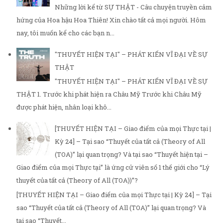
Những lời kể từ SỰ THẬT - Câu chuyện truyền cảm
hứng của Hoa hậu Hoa Thiên! Xin chào tất cả mọi người. Hôm
nay, tôi muốn kể cho các bạn n...
"THUYẾT HIỆN TẠI" – PHÁT KIẾN VĨ ĐẠI VỀ SỰ
THẬT
"THUYẾT HIỆN TẠI" – PHÁT KIẾN VĨ ĐẠI VỀ SỰ
THẬT 1. Trước khi phát hiện ra Châu Mỹ Trước khi Châu Mỹ
được phát hiện, nhân loại khô...
[THUYẾT HIỆN TẠI – Giao điểm của mọi Thực tại |
Kỳ 24] – Tại sao “Thuyết của tất cả (Theory of All
(TOA)” lại quan trọng? Và tại sao “Thuyết hiện tại –
Giao điểm của mọi Thực tại” là ứng cử viên số 1 thế giới cho “Lý
thuyết của tất cả (Theory of All (TOA))”?
[THUYẾT HIỆN TẠI – Giao điểm của mọi Thực tại | Kỳ 24] – Tại
sao “Thuyết của tất cả (Theory of All (TOA)” lại quan trọng? Và
tại sao “Thuyết...