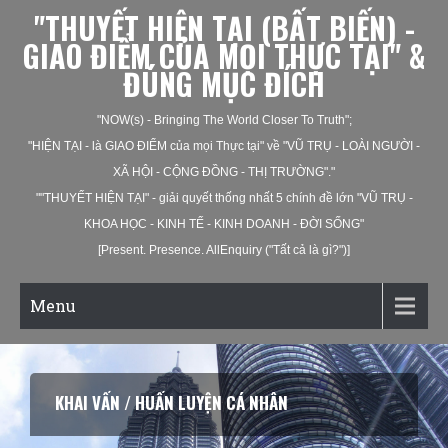
"THUYẾT HIỆN TẠI (BẤT BIẾN) -
GIAO ĐIỂM CỦA MỌI THỰC TẠI" &
ĐÚNG MỤC ĐÍCH
"NOW(s) - Bringing The World Closer To Truth";
"HIỆN TẠI - là GIAO ĐIỂM của mọi Thực tại" về "VŨ TRỤ - LOÀI NGƯỜI -
XÃ HỘI - CỘNG ĐỒNG - THỊ TRƯỜNG"."
""THUYẾT HIỆN TẠI" - giải quyết thống nhất 5 chính đề lớn "VŨ TRỤ -
KHOA HỌC - KINH TẾ - KINH DOANH - ĐỜI SỐNG"
[Present. Presence. AllEnquiry ("Tất cả là gì?")]
Menu
KHAI VẤN / HUẤN LUYỆN CÁ NHÂN