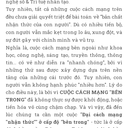
nghệ số & Trí tuệ nhân tạo.
Tuy nhiên, tất cả những cuộc cách mạng trên
đều chưa giải quyết triệt để bài toán về "bản chất
nhận thức của con người". Dù có nhiều tiến bộ,
con người vẫn mắc kẹt trong lo âu, xung đột, và
sự đứt gãy với chính mình và vũ trụ.
Nghĩa là, cuộc cách mạng bên ngoài như khoa
học, công nghệ, sáng tạo, truyền thông, thông
tin... có vẻ như diễn ra "nhanh chóng", bởi vì
những thứ sau được xây dựng dựa trên nền
tảng của những cái trước đó. Tuy nhiên, con
người vẫn không hạnh phúc "nhiều hơn". Lý do
cho điều này, là bởi vì
CUỘC CÁCH MẠNG "BÊN
TRONG"
đã không thực sự được khởi động, hoặc
tiến hóa vô cùng chậm chạp. Và vì vậy, đã đến
lúc chúng ta cần một cuộc
"Đại cách mạng
"nhận thức"" ở cấp độ "bên trong"
- tức là ở cấp