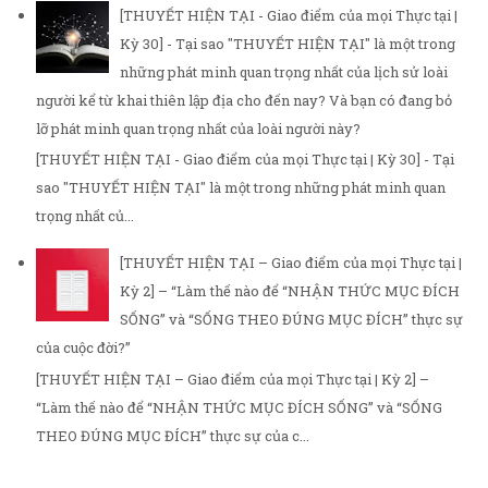
[THUYẾT HIỆN TẠI - Giao điểm của mọi Thực tại |
Kỳ 30] - Tại sao "THUYẾT HIỆN TẠI" là một trong
những phát minh quan trọng nhất của lịch sử loài
người kể từ khai thiên lập địa cho đến nay? Và bạn có đang bỏ
lỡ phát minh quan trọng nhất của loài người này?
[THUYẾT HIỆN TẠI - Giao điểm của mọi Thực tại | Kỳ 30] - Tại
sao "THUYẾT HIỆN TẠI" là một trong những phát minh quan
trọng nhất củ...
[THUYẾT HIỆN TẠI – Giao điểm của mọi Thực tại |
Kỳ 2] – “Làm thế nào để “NHẬN THỨC MỤC ĐÍCH
SỐNG” và “SỐNG THEO ĐÚNG MỤC ĐÍCH” thực sự
của cuộc đời?”
[THUYẾT HIỆN TẠI – Giao điểm của mọi Thực tại | Kỳ 2] –
“Làm thế nào để “NHẬN THỨC MỤC ĐÍCH SỐNG” và “SỐNG
THEO ĐÚNG MỤC ĐÍCH” thực sự của c...