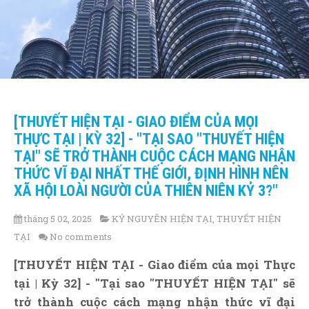
[THUYẾT HIỆN TẠI - GIAO ĐIỂM CỦA MỌI
THỰC TẠI | KỲ 32] - "TẠI SAO "THUYẾT HIỆN
TẠI" SẼ TRỞ THÀNH CUỘC CÁCH MẠNG NHẬN
THỨC VĨ ĐẠI NHẤT THẾ GIỚI, ĐỊNH HÌNH NÊN
XÃ HỘI LOÀI NGƯỜI CỦA THIÊN NIÊN KỶ 3?"
tháng 5 02, 2025
KỶ NGUYÊN HIỆN TẠI
,
THUYẾT HIỆN
TẠI
No comments
[THUYẾT HIỆN TẠI - Giao điểm của mọi Thực
tại | Kỳ 32] - "Tại sao "THUYẾT HIỆN TẠI" sẽ
trở thành cuộc cách mạng nhận thức vĩ đại