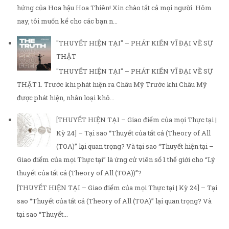
hứng của Hoa hậu Hoa Thiên! Xin chào tất cả mọi người. Hôm
nay, tôi muốn kể cho các bạn n...
"THUYẾT HIỆN TẠI" – PHÁT KIẾN VĨ ĐẠI VỀ SỰ
THẬT
"THUYẾT HIỆN TẠI" – PHÁT KIẾN VĨ ĐẠI VỀ SỰ
THẬT 1. Trước khi phát hiện ra Châu Mỹ Trước khi Châu Mỹ
được phát hiện, nhân loại khô...
[THUYẾT HIỆN TẠI – Giao điểm của mọi Thực tại |
Kỳ 24] – Tại sao “Thuyết của tất cả (Theory of All
(TOA)” lại quan trọng? Và tại sao “Thuyết hiện tại –
Giao điểm của mọi Thực tại” là ứng cử viên số 1 thế giới cho “Lý
thuyết của tất cả (Theory of All (TOA))”?
[THUYẾT HIỆN TẠI – Giao điểm của mọi Thực tại | Kỳ 24] – Tại
sao “Thuyết của tất cả (Theory of All (TOA)” lại quan trọng? Và
tại sao “Thuyết...