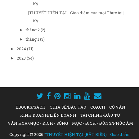
Kỳ...
[THUYẾT HIỆN TẠI - Giao điểm của mọi Thực tại |
Kỳ...
tháng 2
(2)
►
tháng 1
(3)
►
2024
(71)
►
2023
(54)
►
EBOOKS/SÁCH
CHIA SẺ/ĐÀO TẠO
COACH
CỐ VẤN
KINH DOANH/LIÊN DOANH
TÀI CHÍNH/ĐẦU TƯ
VĂN HÓA/MỤC - ĐÍCH - SỐNG
MỤC - ĐÍCH - ĐÚNG/PHÚC ÂM
Copyright ©
2026
"THUYẾT HIỆN TẠI (BẤT BIẾN) - Giao điểm