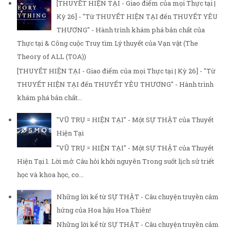
[THUYẾT HIỆN TẠI - Giao điểm của mọi Thực tại |
Kỳ 26] - "Từ THUYẾT HIỆN TẠI đến THUYẾT YÊU
THƯƠNG" - Hành trình khám phá bản chất của
Thực tại & Công cuộc Truy tìm Lý thuyết của Vạn vật (The
Theory of ALL (TOA))
[THUYẾT HIỆN TẠI - Giao điểm của mọi Thực tại | Kỳ 26] - "Từ
THUYẾT HIỆN TẠI đến THUYẾT YÊU THƯƠNG" - Hành trình
khám phá bản chất...
"VŨ TRỤ = HIỆN TẠI" - Một SỰ THẬT của Thuyết
Hiện Tại
"VŨ TRỤ = HIỆN TẠI" - Một SỰ THẬT của Thuyết
Hiện Tại 1. Lời mở: Câu hỏi khởi nguyên Trong suốt lịch sử triết
học và khoa học, co...
Những lời kể từ SỰ THẬT - Câu chuyện truyền cảm
hứng của Hoa hậu Hoa Thiên!
Những lời kể từ SỰ THẬT - Câu chuyện truyền cảm