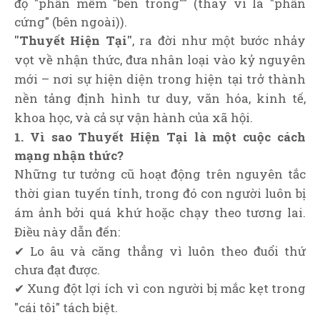
độ "phần mềm "bên trong"" (thay vì là "phần
cứng" (bên ngoài)).
"Thuyết Hiện Tại"
, ra đời như một bước nhảy
vọt về nhận thức, đưa nhân loại vào kỷ nguyên
mới – nơi sự hiện diện trong hiện tại trở thành
nền tảng định hình tư duy, văn hóa, kinh tế,
khoa học, và cả sự vận hành của xã hội.
1. Vì sao Thuyết Hiện Tại là một cuộc cách
mạng nhận thức?
Những tư tưởng cũ hoạt động trên nguyên tắc
thời gian tuyến tính, trong đó con người luôn bị
ám ảnh bởi quá khứ hoặc chạy theo tương lai.
Điều này dẫn đến:
✔ Lo âu và căng thẳng vì luôn theo đuổi thứ
chưa đạt được.
✔ Xung đột lợi ích vì con người bị mắc kẹt trong
"cái tôi" tách biệt.