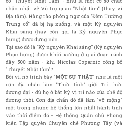
bố "Thuyết Nhật Tâm" - như là một cơ sở chắc
chắn nhất về Vũ trụ quan "Nhật tâm" (thay vì
Địa tâm). Hàng rào phòng ngự của "Đêm Trường
Trung cổ" đã bị hạ xuống, và một Kỷ nguyên
Khai sáng (hay còn gọi là Kỷ nguyên Phục
hưng) được dựng nên.
Tại sao đó là "Kỷ nguyên Khai sáng" (Kỷ nguyên
Phục hưng) được khởi xướng ở giai đoạn cách
đây 500 năm - khi Nicolas Copernic công bố
"Thuyết Nhật tâm"?
Bởi vì, nó trình bày "
MỘT SỰ THẬT
" như là một
cơn địa chấn làm "Thức tỉnh" giới Trí thức
đương đại - dù họ ở bất kỳ vị trí nào của chế độ
đương thời. Cơn địa chấn đó đã làm "vỡ mộng"
một trong những hệ thống lớn nhất hành tinh
vào thời điểm đó - Hệ thống Quân chủ Phong
kiến Tập quyền Chuyên chế Phương Tây (và