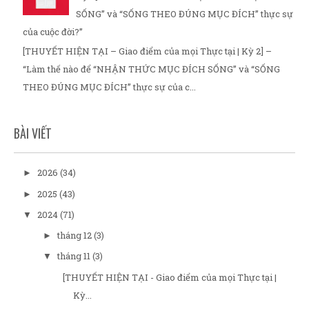
SỐNG” và “SỐNG THEO ĐÚNG MỤC ĐÍCH” thực sự
của cuộc đời?”
[THUYẾT HIỆN TẠI – Giao điểm của mọi Thực tại | Kỳ 2] –
“Làm thế nào để “NHẬN THỨC MỤC ĐÍCH SỐNG” và “SỐNG
THEO ĐÚNG MỤC ĐÍCH” thực sự của c...
BÀI VIẾT
2026
(34)
►
2025
(43)
►
2024
(71)
▼
tháng 12
(3)
►
tháng 11
(3)
▼
[THUYẾT HIỆN TẠI - Giao điểm của mọi Thực tại |
Kỳ...