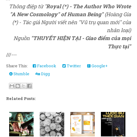
Thông điệp từ "
Royal (*) - The Author Who Wrote
"A New Cosmology" of Human Being"
(Hoàng Gia
(*) - Tác giả Người viết nên "Vũ trụ quan mới" của
nhân loại)
Nguồn
"
THUYẾT HIỆN TẠI - Giao điểm của mọi
Thực tại"
///---
Share This:
Facebook
Twitter
Google+
Stumble
Digg
Related Posts: