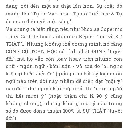
đang nói đến một sự thật lớn hơn. Sự thật đó
mang tên "Tự do Văn hóa - Tự do Triết học & Tự
do quan điểm về cuộc sống".
Và chúng ta biết rằng, nếu như Nicolas Copernic
-
hay Ga-li-lê hoặc Johannes Kepler "nói về SỰ
THẬT"... Nhưng không thể chứng minh nó bằng
CÔNG CỤ TOÁN HỌC có tính chất ĐÚNG "tuyệt
đối", mà họ vẫn còn loay hoay trên những con
chữ - ngôn ngữ - bàn luận - và sau đó "ai nghe
kiểu gì hiểu kiểu đó" (giống như bất kỳ loại ngôn
ngữ nào trên đời này nhằm để diễn đạt "một ý"
nào đó - nhưng mà khi hợp nhất thì "chín người
thì hết mười ý" (hoặc thậm chí là 90 ý cũng
không chừng), nhưng không một ý nào trong
số đó được đồng thuận 100% là SỰ THẬT "tuyệt
đối").