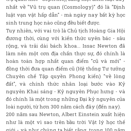
nhất về "Vũ trụ quan (Cosmology)" đó là "Định
luật vạn vật hấp dẫn" - mà ngày nay bất kỳ học
sinh trung học nào cũng đều biết được.
Tuy nhiên, với vai trò là Chủ tịch Hoàng Gia Hội
đương thời, cùng với kiến thức uyên bác - sâu
rộng, và trải dài bách khoa... Issac Newton đã
làm nên một cơn địa chấn thực sự, đó chính là
hoàn toàn hợp nhất quan điểm "cũ và mới" -
đồng thời đưa quan điểm cũ (Hệ thống Tư tưởng
Chuyên chế Tập quyền Phong kiến) "về lòng
đất", và chính thức nhân loại bước vào Kỷ
nguyên Khai sáng - Kỷ nguyên Phục hưng - và
đó chính là một trong những Đại kỷ nguyên của
loài người, từ hơn 300 năm cách đây (đến nay).
200 năm sau Newton, Albert Einstein xuất hiện
như là một vì sao trên bầu trời Vật lý học thế
giới - và như chúng ta biết rằng, trong 100 năm