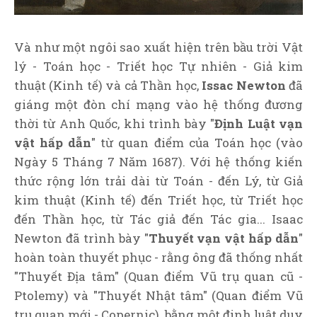
Và như một ngôi sao xuất hiện trên bầu trời Vật
lý - Toán học - Triết học Tự nhiên - Giả kim
thuật (Kinh tế) và cả Thần học,
Issac Newton
đã
giáng một đòn chí mạng vào hệ thống đương
thời từ Anh Quốc, khi trình bày "
Định Luật vạn
vật hấp dẫn
" từ quan điểm của Toán học (vào
Ngày 5 Tháng 7 Năm 1687). Với hệ thống kiến
thức rộng lớn trải dài từ Toán - đến Lý, từ Giả
kim thuật (Kinh tế) đến Triết học, từ Triết học
đến Thần học, từ Tác giả đến Tác gia... Isaac
Newton đã trình bày "
Thuyết vạn vật hấp dẫn
"
hoàn toàn thuyết phục - rằng ông đã thống nhất
"Thuyết Địa tâm" (Quan điểm Vũ trụ quan cũ -
Ptolemy) và "Thuyết Nhật tâm" (Quan điểm Vũ
trụ quan mới - Copernic), bằng một đinh luật duy