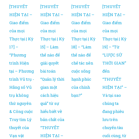
[THUYẾT
[THUYẾT
[THUYẾT
[THUYẾT
HIỆN TẠI –
HIỆN TẠI –
HIỆN TẠI –
HIỆN TẠI –
Giao điểm
Giao điểm
Giao điểm
Giao điểm
của mọi
của mọi
của mọi
của mọi
Thực tại | Kỳ
Thực tại | Kỳ
Thực tại | Kỳ
Thực tại | Kỳ
17] –
15] – Làm
18] – “Làm
19] – “Từ
“Phương
thế nào để
thế nào để
“LƯỢC SỬ
trình Hiện
giải quyết
chế tác nên
THỜI GIAN”
tại – Phương
bài toán
cuộc sống
đến
trình Vũ trụ -
“Quản lý thời
hạnh phúc
“THUYẾT
Hằng số Vũ
gian một
của chính
HIỆN TẠI” –
trụ không
cách hiệu
bạn?”
Và tại sao
thứ nguyên
quả” từ sự
chúng ta
& Công cuộc
hiểu biết về
đang phiêu
Truy tìm Lý
bản chất của
lưu trên
thuyết của
“THUYẾT
chuyến tàu
Vạn vật
HIỆN TẠI –
cuối cùng, từ