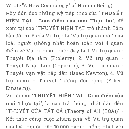
Wrote "A New Cosmology" of Human Being).
Hãy đón đọc những Kỳ tiếp theo của "
THUYẾT
HIỆN TẠI - Giao điểm của mọi Thực tại
", để
xem tại sao "THUYẾT HIỆN TẠI" trở thành Tấm
bản đồ thứ 5 của Vũ trụ - là "Vũ trụ quan mới" của
loài người (thống nhất hoàn toàn với 4 quan
điểm về Vũ trụ quan trước đây là: 1. Vũ trụ quan -
Thuyết Địa tâm (Ptolemy), 2. Vũ trụ quan -
Thuyết Nhật tâm (Copernic), 3. Vũ trụ quan -
Thuyết vạn vật hấp dẫn (Issac Newton), 4. Vũ
trụ quan - Thuyết Tương đối rộng (Albert
Einstein)).
Và tại sao "
THUYẾT HIỆN TẠI - Giao điểm của
mọi Thực tại
", là câu trả thống nhất dẫn đến
"THUYẾT CỦA TẤT CẢ (Theory of All (TOA))" -
Kết thúc công cuộc khám phá về Vũ trụ quan
của loài người trên 10.000 năm - thống nhất với