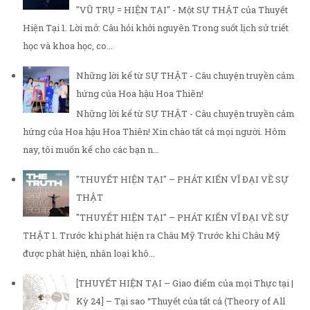
"VŨ TRỤ = HIỆN TẠI" - Một SỰ THẬT của Thuyết
Hiện Tại 1. Lời mở: Câu hỏi khởi nguyên Trong suốt lịch sử triết
học và khoa học, co...
Những lời kể từ SỰ THẬT - Câu chuyện truyền cảm
hứng của Hoa hậu Hoa Thiên!
Những lời kể từ SỰ THẬT - Câu chuyện truyền cảm
hứng của Hoa hậu Hoa Thiên! Xin chào tất cả mọi người. Hôm
nay, tôi muốn kể cho các bạn n...
"THUYẾT HIỆN TẠI" – PHÁT KIẾN VĨ ĐẠI VỀ SỰ
THẬT
"THUYẾT HIỆN TẠI" – PHÁT KIẾN VĨ ĐẠI VỀ SỰ
THẬT 1. Trước khi phát hiện ra Châu Mỹ Trước khi Châu Mỹ
được phát hiện, nhân loại khô...
[THUYẾT HIỆN TẠI – Giao điểm của mọi Thực tại |
Kỳ 24] – Tại sao “Thuyết của tất cả (Theory of All