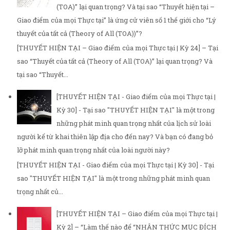
(TOA)” lại quan trọng? Và tại sao “Thuyết hiện tại –
Giao điểm của mọi Thực tại” là ứng cử viên số 1 thế giới cho “Lý
thuyết của tất cả (Theory of All (TOA))”?
[THUYẾT HIỆN TẠI – Giao điểm của mọi Thực tại | Kỳ 24] – Tại
sao “Thuyết của tất cả (Theory of All (TOA)” lại quan trọng? Và
tại sao “Thuyết...
[THUYẾT HIỆN TẠI - Giao điểm của mọi Thực tại |
Kỳ 30] - Tại sao "THUYẾT HIỆN TẠI" là một trong
những phát minh quan trọng nhất của lịch sử loài
người kể từ khai thiên lập địa cho đến nay? Và bạn có đang bỏ
lỡ phát minh quan trọng nhất của loài người này?
[THUYẾT HIỆN TẠI - Giao điểm của mọi Thực tại | Kỳ 30] - Tại
sao "THUYẾT HIỆN TẠI" là một trong những phát minh quan
trọng nhất củ...
[THUYẾT HIỆN TẠI – Giao điểm của mọi Thực tại |
Kỳ 2] – “Làm thế nào để “NHẬN THỨC MỤC ĐÍCH