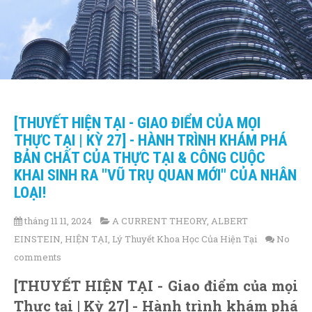
[THUYẾT HIỆN TẠI - GIAO ĐIỂM CỦA MỌI
THỰC TẠI | KỲ 27] - HÀNH TRÌNH KHÁM PHÁ
BẢN CHẤT CỦA THỰC TẠI & CÔNG CUỘC
KHAI SINH RA "VŨ TRỤ QUAN MỚI" CỦA NHÂN
LOẠI!
tháng 11 11, 2024
A CURRENT THEORY
,
ALBERT
EINSTEIN
,
HIỆN TẠI
,
Lý Thuyết Khoa Học Của Hiện Tại
No
comments
[THUYẾT HIỆN TẠI - Giao điểm của mọi
Thực tại | Kỳ 27] - Hành trình khám phá