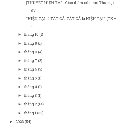
[THUYẾT HIỆN TẠI - Giao điểm của mọi Thực tại |
Kỳ...
“HIỆN TẠI là TẤT CẢ. TẤT CẢ là HIỆN TẠI.” (TK –
H...
tháng 10
(1)
►
tháng 9
(1)
►
tháng 8
(4)
►
tháng 7
(2)
►
tháng 6
(5)
►
tháng 5
(1)
►
tháng 4
(1)
►
tháng 3
(1)
►
tháng 2
(14)
►
tháng 1
(35)
►
2023
(54)
►