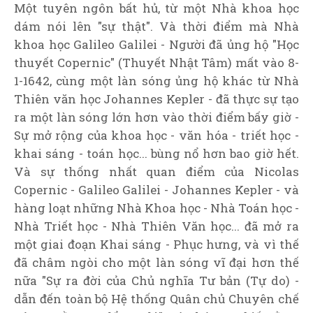
Một tuyên ngôn bất hủ, từ một Nhà khoa học
dám nói lên "sự thật". Và thời điểm mà Nhà
khoa học
Galileo Galilei
- Người đã ủng hộ "Học
thuyết Copernic" (Thuyết Nhật Tâm) mất vào 8-
1-1642, cùng một làn sóng ủng hộ khác từ
Nhà
Thiên văn học Johannes Kepler
- đã thực sự tạo
ra một làn sóng lớn hơn vào thời điểm bấy giờ -
Sự mở rộng của khoa học - văn hóa - triết học -
khai sáng - toán học... bùng nổ hơn bao giờ hết.
Và sự thống nhất quan điểm của Nicolas
Copernic -
Galileo Galilei
-
Johannes Kepler
- và
hàng loạt những Nhà Khoa học - Nhà Toán học -
Nhà Triết học - Nhà Thiên Văn học... đã mở ra
một giai đoạn Khai sáng - Phục hưng, và vì thế
đã châm ngòi cho một làn sóng vĩ đại hơn thế
nữa "Sự ra đời của Chủ nghĩa Tư bản (Tự do) -
dẫn đến toàn bộ Hệ thống Quân chủ Chuyên chế