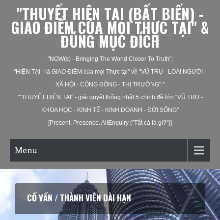
"THUYẾT HIỆN TẠI (BẤT BIẾN) -
GIAO ĐIỂM CỦA MỌI THỰC TẠI" &
ĐÚNG MỤC ĐÍCH
"NOW(s) - Bringing The World Closer To Truth";
"HIỆN TẠI - là GIAO ĐIỂM của mọi Thực tại" về "VŨ TRỤ - LOÀI NGƯỜI -
XÃ HỘI - CỘNG ĐỒNG - THỊ TRƯỜNG"."
""THUYẾT HIỆN TẠI" - giải quyết thống nhất 5 chính đề lớn "VŨ TRỤ -
KHOA HỌC - KINH TẾ - KINH DOANH - ĐỜI SỐNG"
[Present. Presence. AllEnquiry ("Tất cả là gì?")]
Menu
CỐ VẤN / THÀNH VIÊN DÀI HẠN