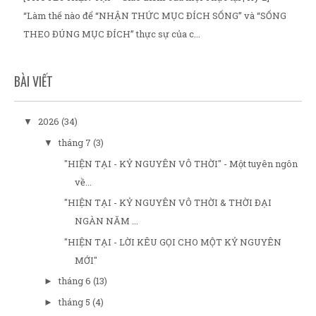
“Làm thế nào để “NHẬN THỨC MỤC ĐÍCH SỐNG” và “SỐNG
THEO ĐÚNG MỤC ĐÍCH” thực sự của c...
BÀI VIẾT
2026
(34)
▼
tháng 7
(3)
▼
"HIỆN TẠI - KỶ NGUYÊN VÔ THỜI" - Một tuyên ngôn
về...
"HIỆN TẠI - KỶ NGUYÊN VÔ THỜI & THỜI ĐẠI
NGÀN NĂM ...
"HIỆN TẠI - LỜI KÊU GỌI CHO MỘT KỶ NGUYÊN
MỚI"
tháng 6
(13)
►
tháng 5
(4)
►