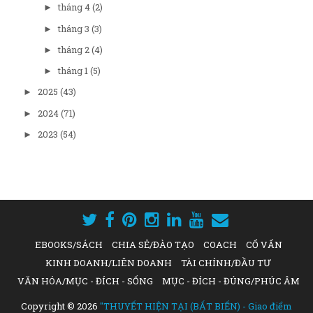
tháng 4
(2)
►
tháng 3
(3)
►
tháng 2
(4)
►
tháng 1
(5)
►
2025
(43)
►
2024
(71)
►
2023
(54)
►
EBOOKS/SÁCH
CHIA SẺ/ĐÀO TẠO
COACH
CỐ VẤN
KINH DOANH/LIÊN DOANH
TÀI CHÍNH/ĐẦU TƯ
VĂN HÓA/MỤC - ĐÍCH - SỐNG
MỤC - ĐÍCH - ĐÚNG/PHÚC ÂM
Copyright ©
2026
"THUYẾT HIỆN TẠI (BẤT BIẾN) - Giao điểm