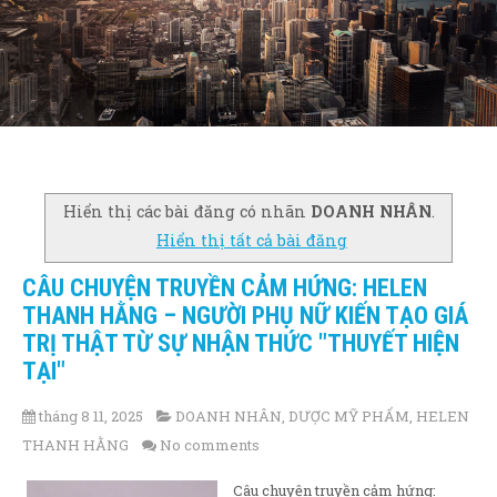
Hiển thị các bài đăng có nhãn
DOANH NHÂN
.
Hiển thị tất cả bài đăng
CÂU CHUYỆN TRUYỀN CẢM HỨNG: HELEN
THANH HẰNG – NGƯỜI PHỤ NỮ KIẾN TẠO GIÁ
TRỊ THẬT TỪ SỰ NHẬN THỨC "THUYẾT HIỆN
TẠI"
tháng 8 11, 2025
DOANH NHÂN
,
DƯỢC MỸ PHẨM
,
HELEN
THANH HẰNG
No comments
Câu chuyện truyền cảm hứng: