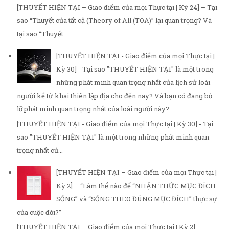
[THUYẾT HIỆN TẠI – Giao điểm của mọi Thực tại | Kỳ 24] – Tại
sao “Thuyết của tất cả (Theory of All (TOA)” lại quan trọng? Và
tại sao “Thuyết...
[THUYẾT HIỆN TẠI - Giao điểm của mọi Thực tại |
Kỳ 30] - Tại sao "THUYẾT HIỆN TẠI" là một trong
những phát minh quan trọng nhất của lịch sử loài
người kể từ khai thiên lập địa cho đến nay? Và bạn có đang bỏ
lỡ phát minh quan trọng nhất của loài người này?
[THUYẾT HIỆN TẠI - Giao điểm của mọi Thực tại | Kỳ 30] - Tại
sao "THUYẾT HIỆN TẠI" là một trong những phát minh quan
trọng nhất củ...
[THUYẾT HIỆN TẠI – Giao điểm của mọi Thực tại |
Kỳ 2] – “Làm thế nào để “NHẬN THỨC MỤC ĐÍCH
SỐNG” và “SỐNG THEO ĐÚNG MỤC ĐÍCH” thực sự
của cuộc đời?”
[THUYẾT HIỆN TẠI – Giao điểm của mọi Thực tại | Kỳ 2] –