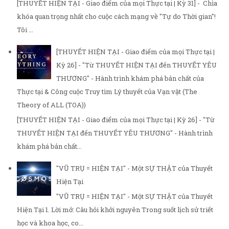
[THUYẾT HIỆN TẠI - Giao điểm của mọi Thực tại | Kỳ 31] - Chìa
khóa quan trọng nhất cho cuộc cách mạng về "Tự do Thời gian"!
Tôi ...
[THUYẾT HIỆN TẠI - Giao điểm của mọi Thực tại |
Kỳ 26] - "Từ THUYẾT HIỆN TẠI đến THUYẾT YÊU
THƯƠNG" - Hành trình khám phá bản chất của
Thực tại & Công cuộc Truy tìm Lý thuyết của Vạn vật (The
Theory of ALL (TOA))
[THUYẾT HIỆN TẠI - Giao điểm của mọi Thực tại | Kỳ 26] - "Từ
THUYẾT HIỆN TẠI đến THUYẾT YÊU THƯƠNG" - Hành trình
khám phá bản chất...
"VŨ TRỤ = HIỆN TẠI" - Một SỰ THẬT của Thuyết
Hiện Tại
"VŨ TRỤ = HIỆN TẠI" - Một SỰ THẬT của Thuyết
Hiện Tại 1. Lời mở: Câu hỏi khởi nguyên Trong suốt lịch sử triết
học và khoa học, co...