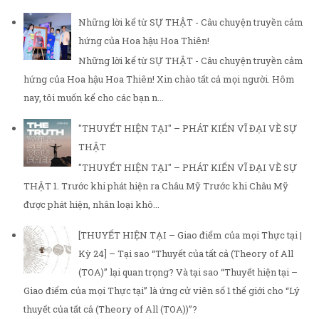
Những lời kể từ SỰ THẬT - Câu chuyện truyền cảm
hứng của Hoa hậu Hoa Thiên!
Những lời kể từ SỰ THẬT - Câu chuyện truyền cảm
hứng của Hoa hậu Hoa Thiên! Xin chào tất cả mọi người. Hôm
nay, tôi muốn kể cho các bạn n...
"THUYẾT HIỆN TẠI" – PHÁT KIẾN VĨ ĐẠI VỀ SỰ
THẬT
"THUYẾT HIỆN TẠI" – PHÁT KIẾN VĨ ĐẠI VỀ SỰ
THẬT 1. Trước khi phát hiện ra Châu Mỹ Trước khi Châu Mỹ
được phát hiện, nhân loại khô...
[THUYẾT HIỆN TẠI – Giao điểm của mọi Thực tại |
Kỳ 24] – Tại sao “Thuyết của tất cả (Theory of All
(TOA)” lại quan trọng? Và tại sao “Thuyết hiện tại –
Giao điểm của mọi Thực tại” là ứng cử viên số 1 thế giới cho “Lý
thuyết của tất cả (Theory of All (TOA))”?