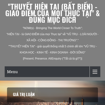
"THUYẾT HIỆN TẠI (BẤT BIẾN) -
GIAO ĐIỂM CỦA MỌI THỰC TẠI" &
ĐÚNG MỤC ĐÍCH
"NOW(s) - Bringing The World Closer To Truth";
"HIỆN TẠI - là GIAO ĐIỂM của mọi Thực tại" về "VŨ TRỤ - LOÀI NGƯỜI -
XÃ HỘI - CỘNG ĐỒNG - THỊ TRƯỜNG"."
""THUYẾT HIỆN TẠI" - giải quyết thống nhất 5 chính đề lớn "VŨ TRỤ -
KHOA HỌC - KINH TẾ - KINH DOANH - ĐỜI SỐNG"
[Present. Presence. AllEnquiry ("Tất cả là gì?")]
Menu
TÌNH YÊU LUẬN