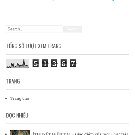
TỔNG SỐ LƯỢT XEM TRANG
5
1
3
6
7
TRANG
Trang chủ
ĐỌC NHIỀU
[THUYẾT HIỆN TẠI – Giao điểm của mọi Thực tại |