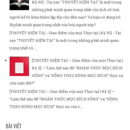
Kỳ 30] - Tại sao "THUYẾT HIỆN TẠI" là một trong
những phát minh quan trọng nhất của lịch sử loài
người kể từ khai thiên lập địa cho đến nay? Và bạn có đang bỏ
lỡ phát minh quan trọng nhất của loài người này?
[THUYẾT HIỆN TẠI - Giao điểm của mọi Thực tại | Kỳ 30] - Tại
sao "THUYẾT HIỆN TẠI" là một trong những phát minh quan
trọng nhất củ...
[THUYẾT HIỆN TẠI – Giao điểm của mọi Thực tại |
Kỳ 2] – “Làm thế nào để “NHẬN THỨC MỤC ĐÍCH
SỐNG” và “SỐNG THEO ĐÚNG MỤC ĐÍCH” thực sự
của cuộc đời?”
[THUYẾT HIỆN TẠI – Giao điểm của mọi Thực tại | Kỳ 2] –
“Làm thế nào để “NHẬN THỨC MỤC ĐÍCH SỐNG” và “SỐNG
THEO ĐÚNG MỤC ĐÍCH” thực sự của c...
BÀI VIẾT