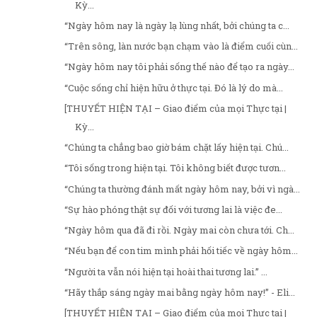
Kỳ...
“Ngày hôm nay là ngày lạ lùng nhất, bởi chúng ta c...
“Trên sông, làn nước bạn chạm vào là điểm cuối cùn...
“Ngày hôm nay tôi phải sống thế nào để tạo ra ngày...
“Cuộc sống chỉ hiện hữu ở thực tại. Đó là lý do mà...
[THUYẾT HIỆN TẠI – Giao điểm của mọi Thực tại |
Kỳ...
“Chúng ta chẳng bao giờ bám chặt lấy hiện tại. Chú...
“Tôi sống trong hiện tại. Tôi không biết được tươn...
“Chúng ta thường đánh mất ngày hôm nay, bởi vì ngà...
“Sự hào phóng thật sự đối với tương lai là việc đe...
“Ngày hôm qua đã đi rồi. Ngày mai còn chưa tới. Ch...
“Nếu bạn để con tim mình phải hối tiếc về ngày hôm...
“Người ta vẫn nói hiện tại hoài thai tương lai.” ...
“Hãy thắp sáng ngày mai bằng ngày hôm nay!” - Eli...
[THUYẾT HIỆN TẠI – Giao điểm của mọi Thực tại |