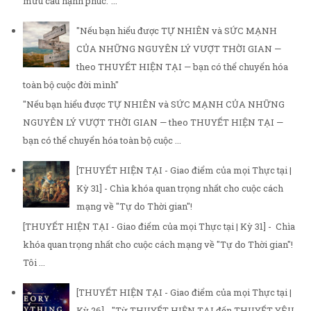
mưu cầu hạnh phúc.”...
"Nếu bạn hiểu được TỰ NHIÊN và SỨC MẠNH
CỦA NHỮNG NGUYÊN LÝ VƯỢT THỜI GIAN —
theo THUYẾT HIỆN TẠI — bạn có thể chuyển hóa
toàn bộ cuộc đời mình"
"Nếu bạn hiểu được TỰ NHIÊN và SỨC MẠNH CỦA NHỮNG
NGUYÊN LÝ VƯỢT THỜI GIAN — theo THUYẾT HIỆN TẠI —
bạn có thể chuyển hóa toàn bộ cuộc ...
[THUYẾT HIỆN TẠI - Giao điểm của mọi Thực tại |
Kỳ 31] - Chìa khóa quan trọng nhất cho cuộc cách
mạng về "Tự do Thời gian"!
[THUYẾT HIỆN TẠI - Giao điểm của mọi Thực tại | Kỳ 31] - Chìa
khóa quan trọng nhất cho cuộc cách mạng về "Tự do Thời gian"!
Tôi ...
[THUYẾT HIỆN TẠI - Giao điểm của mọi Thực tại |
Kỳ 26] - "Từ THUYẾT HIỆN TẠI đến THUYẾT YÊU