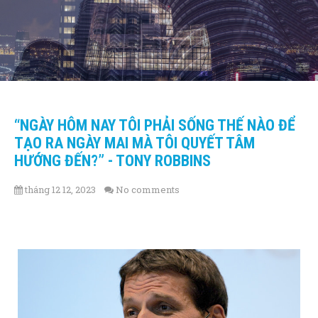
“NGÀY HÔM NAY TÔI PHẢI SỐNG THẾ NÀO ĐỂ
TẠO RA NGÀY MAI MÀ TÔI QUYẾT TÂM
HƯỚNG ĐẾN?” - TONY ROBBINS
tháng 12 12, 2023
No comments