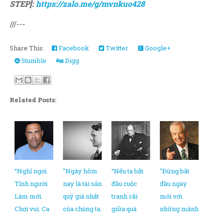
STEP]:
https://zalo.me/g/mvnkuo428
///---
Share This:
Facebook
Twitter
Google+
Stumble
Digg
Related Posts:
“Nghỉ ngơi.
"Ngày hôm
“Nếu ta bắt
"Đừng bắt
Tỉnh người.
nay là tài sản
đầu cuộc
đầu ngày
Làm mới.
quý giá nhất
tranh cãi
mới với
Chơi vui. Ca
của chúng ta.
giữa quá
những mảnh