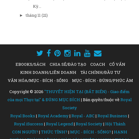
Kỳ...
tháng 11
(21)
►
EBOOKS/SÁCH
CHIA SẺ/ĐÀO TẠO
COACH
CỐ VẤN
KINH DOANH/LIÊN DOANH
TÀI CHÍNH/ĐẦU TƯ
VĂN HÓA/MỤC - ĐÍCH - SỐNG
MỤC - ĐÍCH - ĐÚNG/PHÚC ÂM
Copyright ©
2026
"THUYẾT HIỆN TẠI (BẤT BIẾN) - Giao điểm
của mọi Thực tại" & ĐÚNG MỤC ĐÍCH
| Bản quyền thuộc về
Royal
Society
Royal Books
|
Royal Academy
|
Royal - ABC
|
Royal Business
|
Royal iSuccess
|
Royal Legend
|
Royal Society
|
Hội Thánh
CON NGƯỜI?
|
THỨC TỈNH?
|
MỤC - ĐÍCH - SỐNG?
|
HẠNH