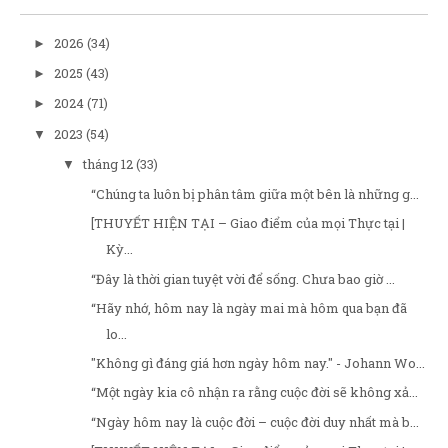
2026
(34)
►
2025
(43)
►
2024
(71)
►
2023
(54)
▼
tháng 12
(33)
▼
“Chúng ta luôn bị phân tâm giữa một bên là những g...
[THUYẾT HIỆN TẠI – Giao điểm của mọi Thực tại |
Kỳ...
“Đây là thời gian tuyệt vời để sống. Chưa bao giờ ...
“Hãy nhớ, hôm nay là ngày mai mà hôm qua bạn đã
lo...
"Không gì đáng giá hơn ngày hôm nay." - Johann Wo...
“Một ngày kia cô nhận ra rằng cuộc đời sẽ không xả...
“Ngày hôm nay là cuộc đời – cuộc đời duy nhất mà b...