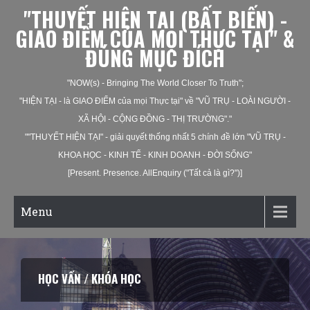
"THUYẾT HIỆN TẠI (BẤT BIẾN) -
GIAO ĐIỂM CỦA MỌI THỰC TẠI" &
ĐÚNG MỤC ĐÍCH
"NOW(s) - Bringing The World Closer To Truth";
"HIỆN TẠI - là GIAO ĐIỂM của mọi Thực tại" về "VŨ TRỤ - LOÀI NGƯỜI -
XÃ HỘI - CỘNG ĐỒNG - THỊ TRƯỜNG"."
""THUYẾT HIỆN TẠI" - giải quyết thống nhất 5 chính đề lớn "VŨ TRỤ -
KHOA HỌC - KINH TẾ - KINH DOANH - ĐỜI SỐNG"
[Present. Presence. AllEnquiry ("Tất cả là gì?")]
Menu
KHAI VẤN / HUẤN LUYỆN CÁ NHÂN