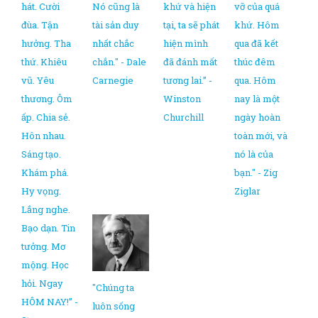
hát. Cười
Nó cũng là
khứ và hiện
vỡ của quá
đùa. Tận
tài sản duy
tại, ta sẽ phát
khứ. Hôm
hưởng. Tha
nhất chắc
hiện mình
qua đã kết
thứ. Khiêu
chắn." - Dale
đã đánh mất
thúc đêm
vũ. Yêu
Carnegie
tương lai.” -
qua. Hôm
thương. Ôm
Winston
nay là một
ấp. Chia sẻ.
Churchill
ngày hoàn
Hôn nhau.
toàn mới, và
Sáng tạo.
nó là của
Khám phá.
bạn." - Zig
Hy vọng.
Ziglar
Lắng nghe.
Bạo dạn. Tin
tưởng. Mơ
mộng. Học
hỏi. Ngay
"Chúng ta
HÔM NAY!” -
luôn sống