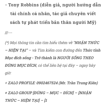
- Tony Robbins (diễn giả, người hướng dẫn
tài chính cá nhân, tác giả chuyên viết
sách tự phát triển bản thân người Mỹ)
///---
(*) Mọi thông tin cần tìm hiểu thêm về “
NHẬN THỨC
– HIỆN TẠI
” – và Tìm kiếm con đường đến
Thức tỉnh
Mục đích sống - Trở thành là NGƯỜI SỐNG THEO
ĐÚNG MỤC ĐÍCH
, có thể liên hệ tại đây – ngay bây
giờ:
+
ZALO PROFILE
:
0902467524 (Mr. Trần Trung Kiên)
+ ZALO GROUP [ĐÚNG – MỤC – ĐÍCH] – [NHẬN
THỨC – HIỆN TẠI] – [1