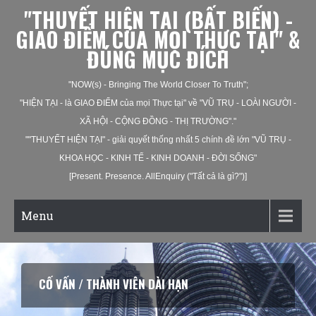
"THUYẾT HIỆN TẠI (BẤT BIẾN) -
GIAO ĐIỂM CỦA MỌI THỰC TẠI" &
ĐÚNG MỤC ĐÍCH
"NOW(s) - Bringing The World Closer To Truth";
"HIỆN TẠI - là GIAO ĐIỂM của mọi Thực tại" về "VŨ TRỤ - LOÀI NGƯỜI -
XÃ HỘI - CỘNG ĐỒNG - THỊ TRƯỜNG"."
""THUYẾT HIỆN TẠI" - giải quyết thống nhất 5 chính đề lớn "VŨ TRỤ -
KHOA HỌC - KINH TẾ - KINH DOANH - ĐỜI SỐNG"
[Present. Presence. AllEnquiry ("Tất cả là gì?")]
Menu
CỐ VẤN / THÀNH VIÊN DÀI HẠN