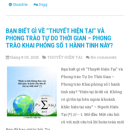
Stumble
Digg
BẠN BIẾT GÌ VỀ "THUYẾT HIỆN TẠI" VÀ
PHONG TRÀO TỰ DO THỜI GIAN – PHONG
TRÀO KHAI PHÓNG SỐ 1 HÀNH TINH NÀY?
tháng 8 05, 2025
THUYẾT HIỆN TẠI
No comments
Bạn biết gì về "Thuyết Hiện Tại" và
Phong trào Tự Do Thời Gian –
Phong trào Khai phóng số 1 hành
tinh này? “Hiện tại là tất cả. Không
có gì tồn tại bên ngoài khoảnh
khắc hiện tại này.” – Người Hiện
Tại (*) ///---1. Mở đầu: Một câu hỏi
cũ với một câu trả lời hoàn toàn mới
Bạn đã bao giờ tự hỏi: Tự...