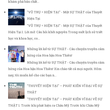
khám phá bản chất...
"VŨ TRỤ = HIỆN TẠI" - Một SỰ THẬT của Thuyết
Hiện Tại
"VŨ TRỤ = HIỆN TẠI" - Một SỰ THẬT của Thuyết
Hiện Tại 1. Lời mở: Câu hỏi khởi nguyên Trong suốt lịch sử triết
học và khoa học, co...
Những lời kể từ SỰ THẬT - Câu chuyện truyền cảm
hứng của Hoa hậu Hoa Thiên!
Những lời kể từ SỰ THẬT - Câu chuyện truyền cảm
hứng của Hoa hậu Hoa Thiên! Xin chào tất cả mọi người. Hôm
nay, tôi muốn kể cho các bạn n...
"THUYẾT HIỆN TẠI" – PHÁT KIẾN VĨ ĐẠI VỀ SỰ
THẬT
"THUYẾT HIỆN TẠI" – PHÁT KIẾN VĨ ĐẠI VỀ SỰ
THẬT 1. Trước khi phát hiện ra Châu Mỹ Trước khi Châu Mỹ