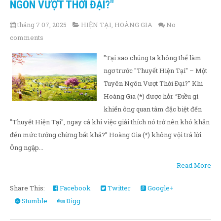
NGÔN VƯỢT THỜI ĐẠI?"
tháng 7 07, 2025
HIỆN TẠI
,
HOÀNG GIA
No
comments
"Tại sao chúng ta không thể làm
ngơ trước "Thuyết Hiện Tại" – Một
Tuyên Ngôn Vượt Thời Đại?" Khi
Hoàng Gia (*) được hỏi: “Điều gì
khiến ông quan tâm đặc biệt đến
"Thuyết Hiện Tại", ngay cả khi việc giải thích nó trở nên khó khăn
đến mức tưởng chừng bất khả?” Hoàng Gia (*) không vội trả lời.
Ông ngập...
Read More
Share This:
Facebook
Twitter
Google+
Stumble
Digg