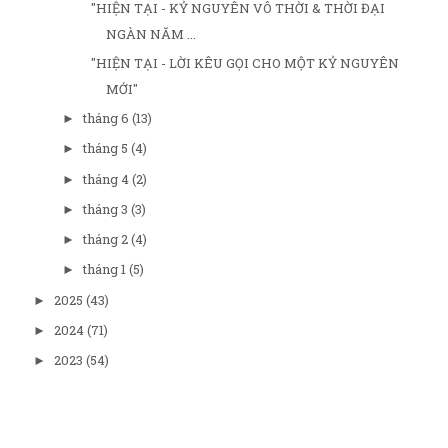
"HIỆN TẠI - KỶ NGUYÊN VÔ THỜI & THỜI ĐẠI
NGÀN NĂM ...
"HIỆN TẠI - LỜI KÊU GỌI CHO MỘT KỶ NGUYÊN
MỚI"
tháng 6
(13)
►
tháng 5
(4)
►
tháng 4
(2)
►
tháng 3
(3)
►
tháng 2
(4)
►
tháng 1
(5)
►
2025
(43)
►
2024
(71)
►
2023
(54)
►