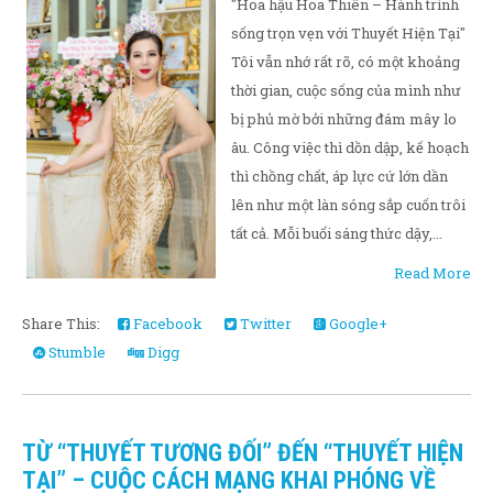
"Hoa hậu Hoa Thiên – Hành trình
sống trọn vẹn với Thuyết Hiện Tại"
Tôi vẫn nhớ rất rõ, có một khoảng
thời gian, cuộc sống của mình như
bị phủ mờ bởi những đám mây lo
âu. Công việc thì dồn dập, kế hoạch
thì chồng chất, áp lực cứ lớn dần
lên như một làn sóng sắp cuốn trôi
tất cả. Mỗi buổi sáng thức dậy,...
Read More
Share This:
Facebook
Twitter
Google+
Stumble
Digg
TỪ “THUYẾT TƯƠNG ĐỐI” ĐẾN “THUYẾT HIỆN
TẠI” – CUỘC CÁCH MẠNG KHAI PHÓNG VỀ