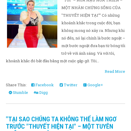
""TÔI" – HOA HẬU HOA THIÊN –
MỘT NHÂN CHỨNG SỐNG CỦA
"THUYẾT HIỆN TẠI"" Có những
khoảnh khắc trong cuộc đời, bạn
không mong nó xảy ra. Nhưng khi
nó đến, nó lại chính là bước ngoặt –
một bước ngoặt đưa bạn từ bóng tối
trở về với ánh sáng. Và với tôi,
khoảnh khắc đó bắt đầu bằng một cuộc gặp gỡ. Tôi...
Read More
Share This:
Facebook
Twitter
Google+
Stumble
Digg
"TẠI SAO CHÚNG TA KHÔNG THỂ LÀM NGƠ
TRƯỚC "THUYẾT HIỆN TẠI" – MỘT TUYÊN