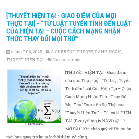
[THUYẾT HIỆN TẠI - GIAO ĐIỂM CỦA MỌI
THỰC TẠI] - “TỪ LUẬT TUYẾN TÍNH ĐẾN LUẬT
CỦA HIỆN TẠI – CUỘC CÁCH MẠNG NHẬN
THỨC THAY ĐỔI MỌI THỨ”
tháng 7 06, 2025
A CURRENT THEORY
,
DANH NGÔN
,
THUYẾT HIỆN TẠI
No comments
[THUYẾT HIỆN TẠI - Giao điểm
của mọi Thực tại] - “Từ Luật Tuyến
Tính đến Luật Của Hiện Tại – Cuộc
Cách Mạng Nhận Thức Thay Đổi
Mọi Thứ” Dựa trên Sự Thật của
“Thuyết Hiện Tại” – Tất cả là HIỆN
TẠI (Everything is NOW) ///---1.
MỞ ĐẦU Xin chào quý vị!Tôi muốn
mời bạn quay trở lại một thời điểm vô cùng...