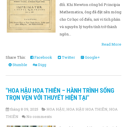
đổi. Khi Newton công bố Principia
Mathematica, ông đã đặt nền móng
cho Cơ học cổ điển, nơi vi tích phân
và nguyên lý tuyến tính trở thành
ngôn...
Read More
Share This:
Facebook
Twitter
Google+
Stumble
Digg
"HOA HẬU HOA THIÊN – HÀNH TRÌNH SỐNG
TRỌN VẸN VỚI THUYẾT HIỆN TẠI"
tháng 8 09, 2025
HOA HẬU
,
HOA HẬU HOA THIÊN
,
HOA
THIÊN
No comments