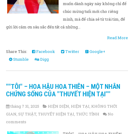
muốn dành ngày này không chỉ để
chúc mừng tuổi mới cho riêng
mình, mà để chia sẻ từ trái tim, để
gửi lời cảm ơn sâu sắc đến tất cả những...
Read More
Share This:
Facebook
Twitter
Google+
Stumble
Digg
""TÔI" – HOA HẬU HOA THIÊN – MỘT NHÂN
CHỨNG SỐNG CỦA "THUYẾT HIỆN TẠI""
tháng 7 31, 2025
HIỆN DIỆN
,
HIỆN TẠI
,
KHÔNG THỜI
GIAN
,
SỰ THẬT
,
THUYẾT HIỆN TẠI
,
THỨC TỈNH
No
comments