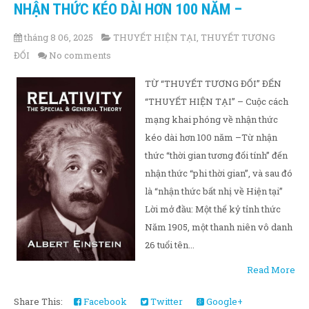
NHẬN THỨC KÉO DÀI HƠN 100 NĂM –
tháng 8 06, 2025
THUYẾT HIỆN TẠI
,
THUYẾT TƯƠNG
ĐỐI
No comments
TỪ “THUYẾT TƯƠNG ĐỐI” ĐẾN
“THUYẾT HIỆN TẠI” – Cuộc cách
mạng khai phóng về nhận thức
kéo dài hơn 100 năm –Từ nhận
thức “thời gian tương đối tính” đến
nhận thức “phi thời gian”, và sau đó
là “nhận thức bất nhị về Hiện tại”
Lời mở đầu: Một thế kỷ tỉnh thức
Năm 1905, một thanh niên vô danh
26 tuổi tên...
Read More
Share This:
Facebook
Twitter
Google+