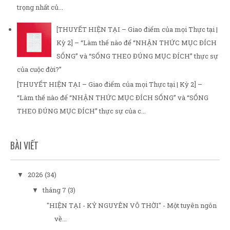
trọng nhất củ...
[THUYẾT HIỆN TẠI – Giao điểm của mọi Thực tại |
Kỳ 2] – “Làm thế nào để “NHẬN THỨC MỤC ĐÍCH
SỐNG” và “SỐNG THEO ĐÚNG MỤC ĐÍCH” thực sự
của cuộc đời?”
[THUYẾT HIỆN TẠI – Giao điểm của mọi Thực tại | Kỳ 2] –
“Làm thế nào để “NHẬN THỨC MỤC ĐÍCH SỐNG” và “SỐNG
THEO ĐÚNG MỤC ĐÍCH” thực sự của c...
BÀI VIẾT
2026
(34)
▼
tháng 7
(3)
▼
"HIỆN TẠI - KỶ NGUYÊN VÔ THỜI" - Một tuyên ngôn
về...