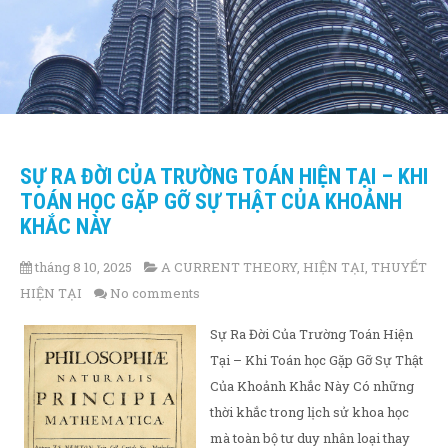
SỰ RA ĐỜI CỦA TRƯỜNG TOÁN HIỆN TẠI – KHI
TOÁN HỌC GẶP GỠ SỰ THẬT CỦA KHOẢNH
KHẮC NÀY
tháng 8 10, 2025
A CURRENT THEORY
,
HIỆN TẠI
,
THUYẾT
HIỆN TẠI
No comments
Sự Ra Đời Của Trường Toán Hiện
Tại – Khi Toán học Gặp Gỡ Sự Thật
Của Khoảnh Khắc Này Có những
thời khắc trong lịch sử khoa học
mà toàn bộ tư duy nhân loại thay