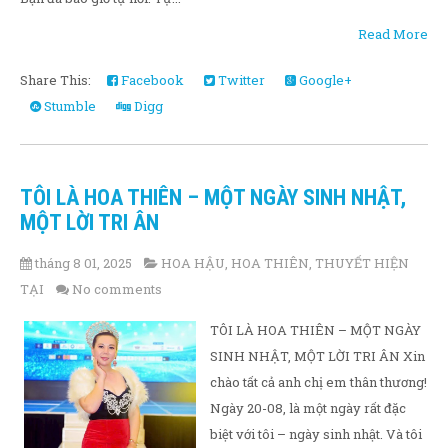
Read More
Share This:
Facebook
Twitter
Google+
Stumble
Digg
TÔI LÀ HOA THIÊN – MỘT NGÀY SINH NHẬT,
MỘT LỜI TRI ÂN
tháng 8 01, 2025
HOA HẬU
,
HOA THIÊN
,
THUYẾT HIỆN
TẠI
No comments
TÔI LÀ HOA THIÊN – MỘT NGÀY
SINH NHẬT, MỘT LỜI TRI ÂN Xin
chào tất cả anh chị em thân thương!
Ngày 20-08, là một ngày rất đặc
biệt với tôi – ngày sinh nhật. Và tôi