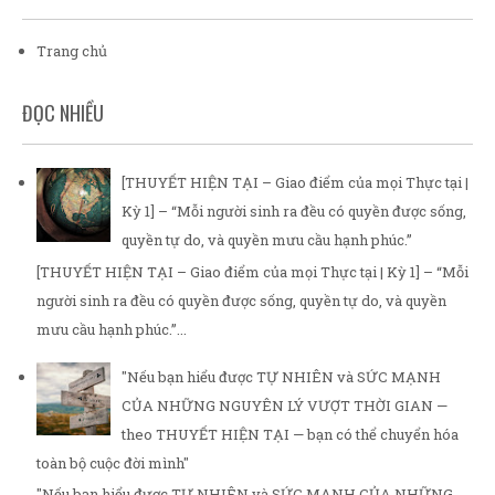
Trang chủ
ĐỌC NHIỀU
[THUYẾT HIỆN TẠI – Giao điểm của mọi Thực tại |
Kỳ 1] – “Mỗi người sinh ra đều có quyền được sống,
quyền tự do, và quyền mưu cầu hạnh phúc.”
[THUYẾT HIỆN TẠI – Giao điểm của mọi Thực tại | Kỳ 1] – “Mỗi
người sinh ra đều có quyền được sống, quyền tự do, và quyền
mưu cầu hạnh phúc.”...
"Nếu bạn hiểu được TỰ NHIÊN và SỨC MẠNH
CỦA NHỮNG NGUYÊN LÝ VƯỢT THỜI GIAN —
theo THUYẾT HIỆN TẠI — bạn có thể chuyển hóa
toàn bộ cuộc đời mình"
"Nếu bạn hiểu được TỰ NHIÊN và SỨC MẠNH CỦA NHỮNG