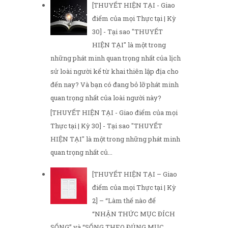
[THUYẾT HIỆN TẠI - Giao
điểm của mọi Thực tại | Kỳ
30] - Tại sao "THUYẾT
HIỆN TẠI" là một trong
những phát minh quan trọng nhất của lịch
sử loài người kể từ khai thiên lập địa cho
đến nay? Và bạn có đang bỏ lỡ phát minh
quan trọng nhất của loài người này?
[THUYẾT HIỆN TẠI - Giao điểm của mọi
Thực tại | Kỳ 30] - Tại sao "THUYẾT
HIỆN TẠI" là một trong những phát minh
quan trọng nhất củ...
[THUYẾT HIỆN TẠI – Giao
điểm của mọi Thực tại | Kỳ
2] – “Làm thế nào để
“NHẬN THỨC MỤC ĐÍCH
SỐNG” và “SỐNG THEO ĐÚNG MỤC