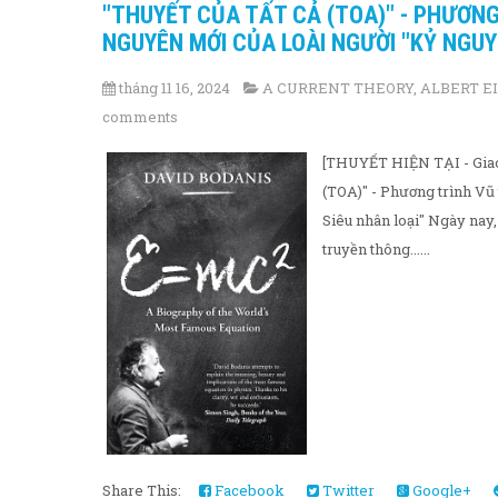
"THUYẾT CỦA TẤT CẢ (TOA)" - PHƯƠNG
NGUYÊN MỚI CỦA LOÀI NGƯỜI "KỶ NGUY
tháng 11 16, 2024
A CURRENT THEORY
,
ALBERT E
comments
[THUYẾT HIỆN TẠI - Giao 
(TOA)" - Phương trình Vũ
Siêu nhân loại" Ngày nay, 
truyền thông......
Share This:
Facebook
Twitter
Google+