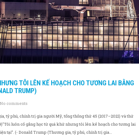
NHƯNG TÔI LÊN KẾ HOẠCH CHO TƯƠNG LAI BẰNG
ONALD TRUMP)
No comments
 tỷ phú, chính trị gia người Mỹ, tổng thống thứ 45 (2017–2021) và thứ
)"Tôi luôn cố gắng học từ quá khứ nhưng tôi lên kế hoạch cho tương lai
ện tại”. (- Donald Trump (Thương gia, tỷ phú, chính trị gia...