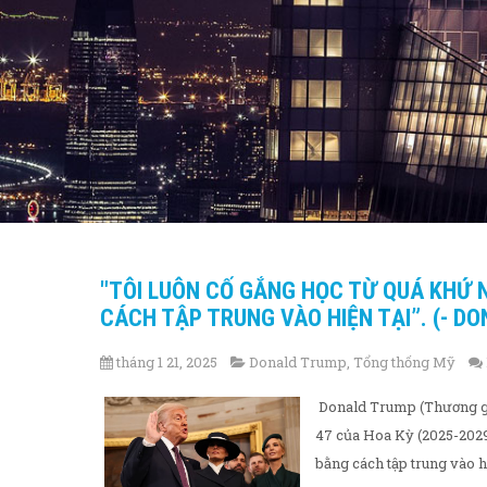
"TÔI LUÔN CỐ GẮNG HỌC TỪ QUÁ KHỨ 
CÁCH TẬP TRUNG VÀO HIỆN TẠI”. (- D
tháng 1 21, 2025
Donald Trump
,
Tổng thống Mỹ
Donald Trump (Thương gia,
47 của Hoa Kỳ (2025-2029
bằng cách tập trung vào hi