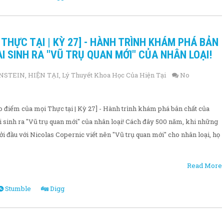
I THỰC TẠI | KỲ 27] - HÀNH TRÌNH KHÁM PHÁ BẢN
 SINH RA "VŨ TRỤ QUAN MỚI" CỦA NHÂN LOẠI!
INSTEIN
,
HIỆN TẠI
,
Lý Thuyết Khoa Học Của Hiện Tại
No
điểm của mọi Thực tại | Kỳ 27] - Hành trình khám phá bản chất của
 sinh ra "Vũ trụ quan mới" của nhân loại! Cách đây 500 năm, khi những
ởi đầu với Nicolas Copernic viết nên "Vũ trụ quan mới" cho nhân loại, họ
Read More
Stumble
Digg