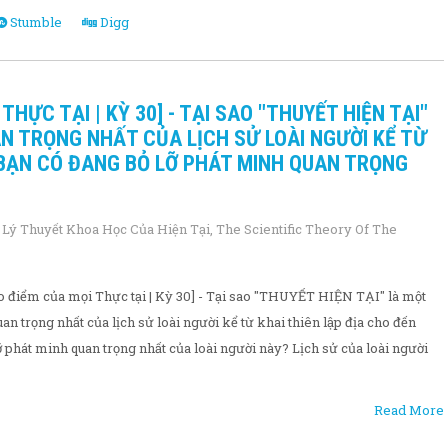
Stumble
Digg
THỰC TẠI | KỲ 30] - TẠI SAO "THUYẾT HIỆN TẠI"
 TRỌNG NHẤT CỦA LỊCH SỬ LOÀI NGƯỜI KỂ TỪ
 BẠN CÓ ĐANG BỎ LỠ PHÁT MINH QUAN TRỌNG
,
Lý Thuyết Khoa Học Của Hiện Tại
,
The Scientific Theory Of The
điểm của mọi Thực tại | Kỳ 30] - Tại sao "THUYẾT HIỆN TẠI" là một
n trọng nhất của lịch sử loài người kể từ khai thiên lập địa cho đến
 phát minh quan trọng nhất của loài người này? Lịch sử của loài người
Read More