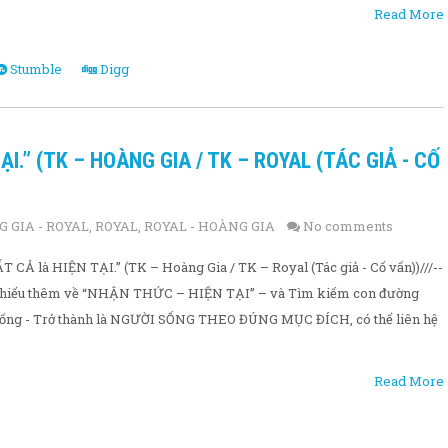
Read More
Stumble
Digg
ẠI.” (TK – HOÀNG GIA / TK – ROYAL (TÁC GIẢ - CỐ
 GIA - ROYAL
,
ROYAL
,
ROYAL - HOÀNG GIA
No comments
 CẢ là HIỆN TẠI.” (TK – Hoàng Gia / TK – Royal (Tác giả - Cố vấn))///--
tìm hiểu thêm về “NHẬN THỨC – HIỆN TẠI” – và Tìm kiếm con đường
sống - Trở thành là NGƯỜI SỐNG THEO ĐÚNG MỤC ĐÍCH, có thể liên hệ
Read More