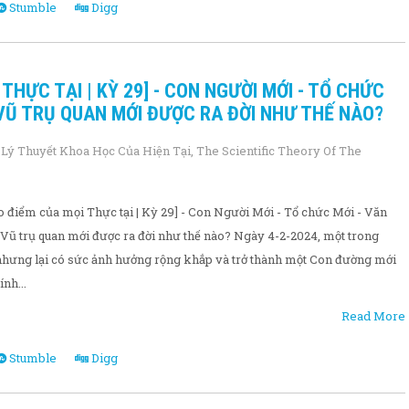
Stumble
Digg
 THỰC TẠI | KỲ 29] - CON NGƯỜI MỚI - TỔ CHỨC
À VŨ TRỤ QUAN MỚI ĐƯỢC RA ĐỜI NHƯ THẾ NÀO?
,
Lý Thuyết Khoa Học Của Hiện Tại
,
The Scientific Theory Of The
điểm của mọi Thực tại | Kỳ 29] - Con Người Mới - Tổ chức Mới - Văn
 Vũ trụ quan mới được ra đời như thế nào? Ngày 4-2-2024, một trong
nhưng lại có sức ảnh hưởng rộng khắp và trở thành một Con đường mới
nh...
Read More
Stumble
Digg