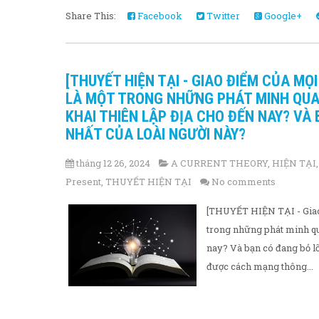
Share This:
Facebook
Twitter
Google+
[THUYẾT HIỆN TẠI - GIAO ĐIỂM CỦA MỌI 
LÀ MỘT TRONG NHỮNG PHÁT MINH QUAN
KHAI THIÊN LẬP ĐỊA CHO ĐẾN NAY? VÀ
NHẤT CỦA LOÀI NGƯỜI NÀY?
tháng 12 26, 2024
A CURRENT THEORY
,
HIỆN TẠI
Present
,
THUYẾT HIỆN TẠI
No comments
[THUYẾT HIỆN TẠI - Giao 
trong những phát minh qua
nay? Và bạn có đang bỏ lỡ
được cách mạng thông...