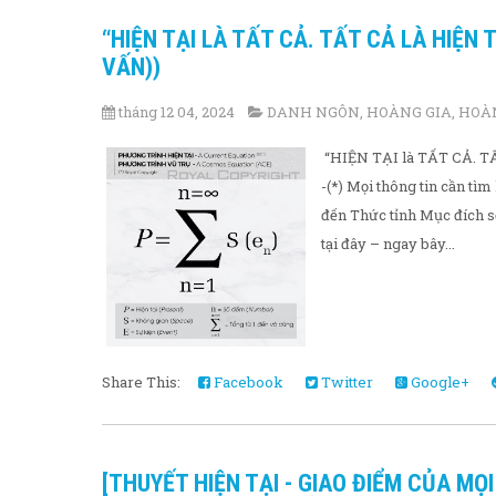
“HIỆN TẠI LÀ TẤT CẢ. TẤT CẢ LÀ HIỆN T
VẤN))
tháng 12 04, 2024
DANH NGÔN
,
HOÀNG GIA
,
HOÀN
“HIỆN TẠI là TẤT CẢ. TẤT
-(*) Mọi thông tin cần 
đến Thức tỉnh Mục đích 
tại đây – ngay bây...
Share This:
Facebook
Twitter
Google+
[THUYẾT HIỆN TẠI - GIAO ĐIỂM CỦA MỌI