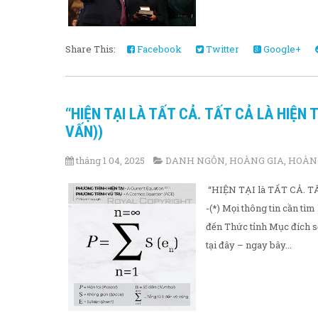
Share This:
Facebook
Twitter
Google+
“HIỆN TẠI LÀ TẤT CẢ. TẤT CẢ LÀ HIỆN T
VẤN))
tháng 1 04, 2025
DANH NGÔN
,
HOÀNG GIA
,
HOÀNG
“HIỆN TẠI là TẤT CẢ. TẤT
-(*) Mọi thông tin cần 
đến Thức tỉnh Mục đích 
tại đây – ngay bây...