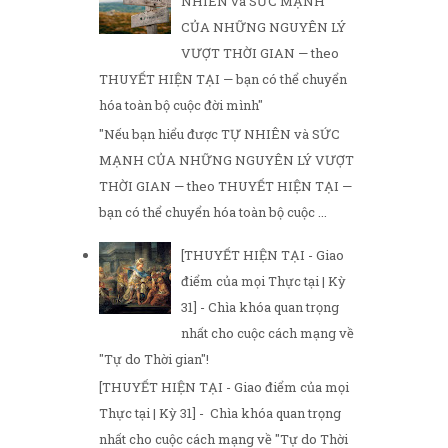
NHIÊN và SỨC MẠNH
CỦA NHỮNG NGUYÊN LÝ
VƯỢT THỜI GIAN — theo
THUYẾT HIỆN TẠI — bạn có thể chuyển
hóa toàn bộ cuộc đời mình"
"Nếu bạn hiểu được TỰ NHIÊN và SỨC
MẠNH CỦA NHỮNG NGUYÊN LÝ VƯỢT
THỜI GIAN — theo THUYẾT HIỆN TẠI —
bạn có thể chuyển hóa toàn bộ cuộc ...
[THUYẾT HIỆN TẠI - Giao
điểm của mọi Thực tại | Kỳ
31] - Chìa khóa quan trọng
nhất cho cuộc cách mạng về
"Tự do Thời gian"!
[THUYẾT HIỆN TẠI - Giao điểm của mọi
Thực tại | Kỳ 31] - Chìa khóa quan trọng
nhất cho cuộc cách mạng về "Tự do Thời