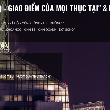
N) - GIAO ĐIỂM CỦA MỌI THỰC TẠI" 
I NGƯỜI - XÃ HỘI - CỘNG ĐỒNG - THỊ TRƯỜNG"."
VŨ TRỤ - KHOA HỌC - KINH TẾ - KINH DOANH - ĐỜI SỐNG"
ỆN CÁ NHÂN
ĐÚNG MỤC ĐÍCH"