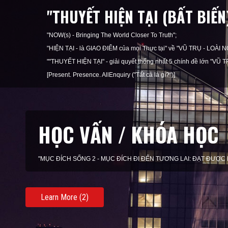
"THUYẾT HIỆN TẠI (BẤT BIẾ
"NOW(s) - Bringing The World Closer To Truth";
"HIỆN TẠI - là GIAO ĐIỂM của mọi Thực tại" về "VŨ TRỤ - LOÀ
""THUYẾT HIỆN TẠI" - giải quyết thống nhất 5 chính đề lớn "
[Present. Presence. AllEnquiry ("Tất cả là gì?")]
KHAI VẤN / HUẤN LUY
"MỤC ĐÍCH SỐNG 3 - MỤC ĐÍCH TRONG HIỆN TẠI: SỐNG THEO 
Learn More (3)