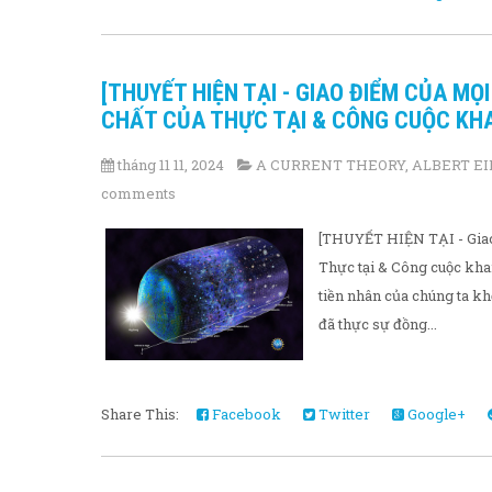
[THUYẾT HIỆN TẠI - GIAO ĐIỂM CỦA MỌ
CHẤT CỦA THỰC TẠI & CÔNG CUỘC KHAI
tháng 11 11, 2024
A CURRENT THEORY
,
ALBERT E
comments
[THUYẾT HIỆN TẠI - Giao 
Thực tại & Công cuộc khai
tiền nhân của chúng ta kh
đã thực sự đồng...
Share This:
Facebook
Twitter
Google+