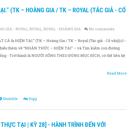
ẠI.” (TK – HOÀNG GIA / TK – ROYAL (TÁC GIẢ - CỐ
G GIA - ROYAL
,
ROYAL
,
ROYAL - HOÀNG GIA
No comments
 CẢ là HIỆN TẠI.” (TK – Hoàng Gia / TK – Royal (Tác giả - Cố vấn))///--
tìm hiểu thêm về “NHẬN THỨC – HIỆN TẠI” – và Tìm kiếm con đường
sống - Trở thành là NGƯỜI SỐNG THEO ĐÚNG MỤC ĐÍCH, có thể liên hệ
Read More
Stumble
Digg
 THỰC TẠI | KỲ 28] - HÀNH TRÌNH ĐẾN VỚI