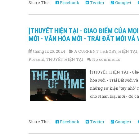
Share This:
Facebook
Twitter
Google+
[THUYẾT HIỆN TẠI - GIAO ĐIỂM CỦA MỌI
MỚI - VĂN HÓA MỚI - TRÁI ĐẤT MỚI V
tháng 12 25, 2024
A CURRENT THEORY
,
HIỆN TẠI
Present
,
THUYẾT HIỆN TẠI
No comments
[THUYẾT HIỆN TẠI - Giao 
hóa Mới - Trái Đất Mới và
những sự kiện "tuy nhỏ" 
cho Nhân loại mới - đó chí
Share This:
Facebook
Twitter
Google+