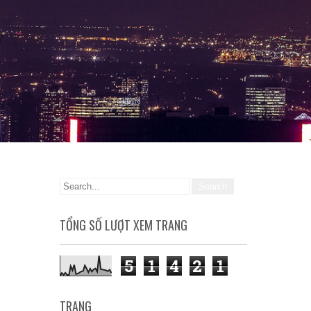
TỔNG SỐ LƯỢT XEM TRANG
5
1
4
2
1
TRANG