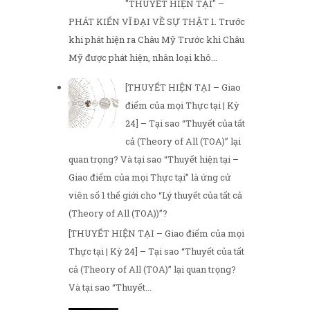
"THUYẾT HIỆN TẠI" –
PHÁT KIẾN VĨ ĐẠI VỀ SỰ THẬT 1. Trước
khi phát hiện ra Châu Mỹ Trước khi Châu
Mỹ được phát hiện, nhân loại khô...
[THUYẾT HIỆN TẠI – Giao
điểm của mọi Thực tại | Kỳ
24] – Tại sao “Thuyết của tất
cả (Theory of All (TOA)” lại
quan trọng? Và tại sao “Thuyết hiện tại –
Giao điểm của mọi Thực tại” là ứng cử
viên số 1 thế giới cho “Lý thuyết của tất cả
(Theory of All (TOA))”?
[THUYẾT HIỆN TẠI – Giao điểm của mọi
Thực tại | Kỳ 24] – Tại sao “Thuyết của tất
cả (Theory of All (TOA)” lại quan trọng?
Và tại sao “Thuyết...