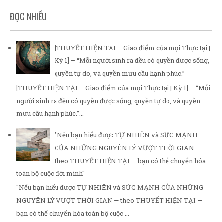
ĐỌC NHIỀU
[THUYẾT HIỆN TẠI – Giao điểm của mọi Thực tại |
Kỳ 1] – “Mỗi người sinh ra đều có quyền được sống,
quyền tự do, và quyền mưu cầu hạnh phúc.”
[THUYẾT HIỆN TẠI – Giao điểm của mọi Thực tại | Kỳ 1] – “Mỗi
người sinh ra đều có quyền được sống, quyền tự do, và quyền
mưu cầu hạnh phúc.”...
"Nếu bạn hiểu được TỰ NHIÊN và SỨC MẠNH
CỦA NHỮNG NGUYÊN LÝ VƯỢT THỜI GIAN —
theo THUYẾT HIỆN TẠI — bạn có thể chuyển hóa
toàn bộ cuộc đời mình"
"Nếu bạn hiểu được TỰ NHIÊN và SỨC MẠNH CỦA NHỮNG
NGUYÊN LÝ VƯỢT THỜI GIAN — theo THUYẾT HIỆN TẠI —
bạn có thể chuyển hóa toàn bộ cuộc ...