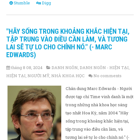
Stumble
Digg
"HÃY SỐNG TRONG KHOẢNG KHẮC HIỆN TẠI,
TẬP TRUNG VÀO ĐIỀU CẦN LÀM, VÀ TƯƠNG
LAI SẼ TỰ LO CHO CHÍNH NÓ." (- MARC
EDWARDS)
tháng 8 08, 2024
DANH NGÔN
,
DANH NGÔN - HIỆN TẠI
,
HIỆN TẠI
,
NGƯỜI MỸ
,
NHÀ KHOA HỌC
No comments
Chân dung Marc Edwards - Người
được tạp chí Time vinh danh là một
trong những nhà khoa học sáng
tạo nhất Hoa Kỳ, năm 2004 "Hãy
sống trong khoảng khắc hiện tại,
tập trung vào điều cần làm, và
tương lai sẽ tự lo cho chính nó." (-