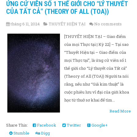
ỨNG CỬ VIÊN SỐ 1 THẾ GIỚI CHO “LÝ THUYẾT
CỦA TẤT CẢ” (THEORY OF ALL (TOA))
tháng 6 11, 2024
THUYẾT HIỆN TẠI
No comments
[THUYẾT HIỆN TẠI – Giao điểm
của mọi Thực tại | Kỳ 22] – Tại sao
“Thuyết Hiện tại – Giao điểm của
mọi Thực tại”, là ứng cử viên số 1
thế giới cho “Lý thuyết của Tất cả”
(Theory of All (TOA)) Người ta nói
rằng, nếu như “Giả kim thuật” là
cuộc phiêu lưu vĩ đại của giới khoa
học từ thuở sơ khai để tìm...
Read More
Share This:
Facebook
Twitter
Google+
Stumble
Digg