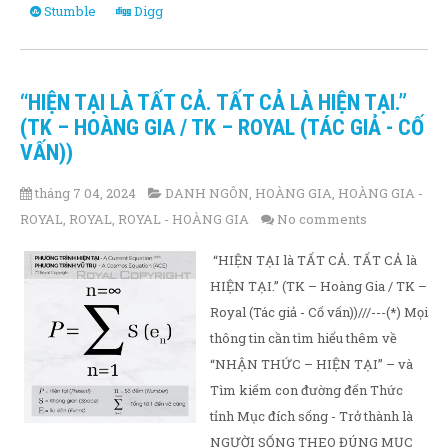
Stumble
Digg
“HIỆN TẠI LÀ TẤT CẢ. TẤT CẢ LÀ HIỆN TẠI.”
(TK – HOÀNG GIA / TK – ROYAL (TÁC GIẢ - CỐ
VẤN))
tháng 7 04, 2024
DANH NGÔN
,
HOÀNG GIA
,
HOÀNG GIA -
ROYAL
,
ROYAL
,
ROYAL - HOÀNG GIA
No comments
“HIỆN TẠI là TẤT CẢ. TẤT CẢ là
HIỆN TẠI.” (TK – Hoàng Gia / TK –
Royal (Tác giả - Cố vấn))///---(*) Mọi
thông tin cần tìm hiểu thêm về
“NHẬN THỨC – HIỆN TẠI” – và
Tìm kiếm con đường đến Thức
tỉnh Mục đích sống - Trở thành là
NGƯỜI SỐNG THEO ĐÚNG MỤC