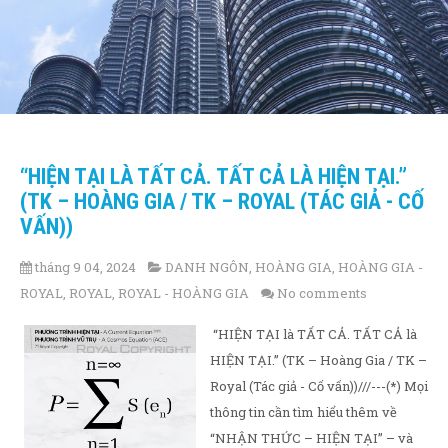
“HIỆN TẠI LÀ TẤT CẢ. TẤT CẢ LÀ HIỆN TẠI.”
(TK – HOÀNG GIA / TK – ROYAL (TÁC GIẢ - CỐ
VẤN))
tháng 9 04, 2024
DANH NGÔN
,
HOÀNG GIA
,
HOÀNG GIA -
ROYAL
,
ROYAL
,
ROYAL - HOÀNG GIA
No comments
“HIỆN TẠI là TẤT CẢ. TẤT CẢ là
HIỆN TẠI.” (TK – Hoàng Gia / TK –
Royal (Tác giả - Cố vấn))///---(*) Mọi
thông tin cần tìm hiểu thêm về
“NHẬN THỨC – HIỆN TẠI” – và