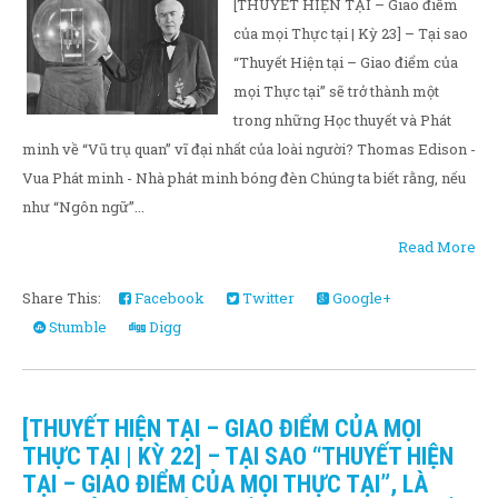
[THUYẾT HIỆN TẠI – Giao điểm
của mọi Thực tại | Kỳ 23] – Tại sao
“Thuyết Hiện tại – Giao điểm của
mọi Thực tại” sẽ trở thành một
trong những Học thuyết và Phát
minh về “Vũ trụ quan” vĩ đại nhất của loài người? Thomas Edison -
Vua Phát minh - Nhà phát minh bóng đèn Chúng ta biết rằng, nếu
như “Ngôn ngữ”...
Read More
Share This:
Facebook
Twitter
Google+
Stumble
Digg
[THUYẾT HIỆN TẠI – GIAO ĐIỂM CỦA MỌI
THỰC TẠI | KỲ 22] – TẠI SAO “THUYẾT HIỆN
TẠI – GIAO ĐIỂM CỦA MỌI THỰC TẠI”, LÀ