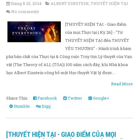
tháng 8 25, 2024
ALBERT EINSTEIN
,
THUYẾT HIỆN TẠI
No comments
[THUYẾT HIỆN TẠI - Giao điểm
của mọi Thực tại | Kỳ 26] - "Từ
THUYẾT HIỆN TẠI đến THUYẾT
YÊU THƯƠNG" - Hành trình khám
phá bản chất của Thực tại & Công cuộc Truy tìm Lý thuyết của Vạn
vật (The Theory of ALL (TOA)) 100 năm cách đây, khi Nhà khoa
học Albert Einstein công bố một Học thuyết Vật lý được...
Read More
Share This:
Facebook
Twitter
Google+
Stumble
Digg
[THUYẾT HIỆN TẠI - GIAO ĐIỂM CỦA MỌI