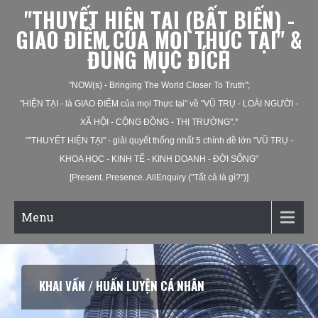
"THUYẾT HIỆN TẠI (BẤT BIẾN) -
GIAO ĐIỂM CỦA MỌI THỰC TẠI" &
ĐÚNG MỤC ĐÍCH
"NOW(s) - Bringing The World Closer To Truth";
"HIỆN TẠI - là GIAO ĐIỂM của mọi Thực tại" về "VŨ TRỤ - LOÀI NGƯỜI -
XÃ HỘI - CỘNG ĐỒNG - THỊ TRƯỜNG"."
""THUYẾT HIỆN TẠI" - giải quyết thống nhất 5 chính đề lớn "VŨ TRỤ -
KHOA HỌC - KINH TẾ - KINH DOANH - ĐỜI SỐNG"
[Present. Presence. AllEnquiry ("Tất cả là gì?")]
Menu
KHAI VẤN / HUẤN LUYỆN CÁ NHÂN