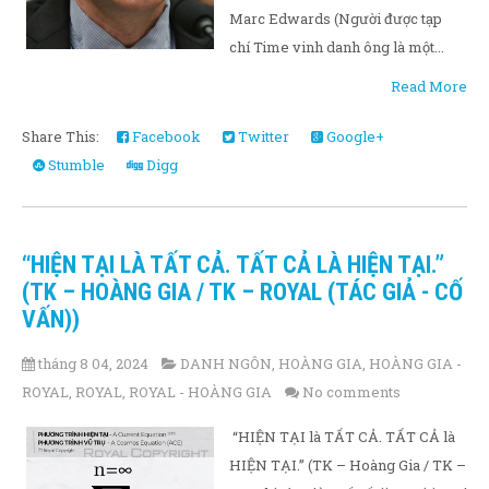
Marc Edwards (Người được tạp
chí Time vinh danh ông là một...
Read More
Share This:
Facebook
Twitter
Google+
Stumble
Digg
“HIỆN TẠI LÀ TẤT CẢ. TẤT CẢ LÀ HIỆN TẠI.”
(TK – HOÀNG GIA / TK – ROYAL (TÁC GIẢ - CỐ
VẤN))
tháng 8 04, 2024
DANH NGÔN
,
HOÀNG GIA
,
HOÀNG GIA -
ROYAL
,
ROYAL
,
ROYAL - HOÀNG GIA
No comments
“HIỆN TẠI là TẤT CẢ. TẤT CẢ là
HIỆN TẠI.” (TK – Hoàng Gia / TK –