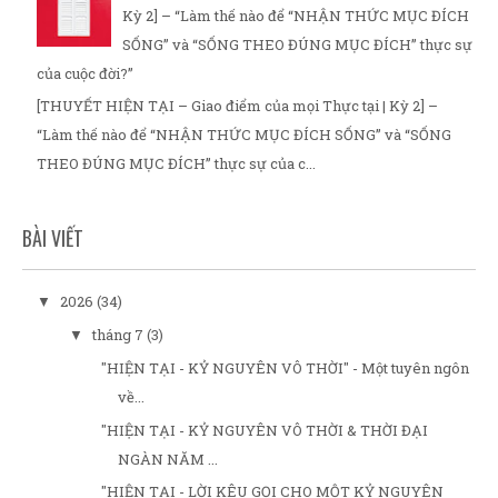
Kỳ 2] – “Làm thế nào để “NHẬN THỨC MỤC ĐÍCH
SỐNG” và “SỐNG THEO ĐÚNG MỤC ĐÍCH” thực sự
của cuộc đời?”
[THUYẾT HIỆN TẠI – Giao điểm của mọi Thực tại | Kỳ 2] –
“Làm thế nào để “NHẬN THỨC MỤC ĐÍCH SỐNG” và “SỐNG
THEO ĐÚNG MỤC ĐÍCH” thực sự của c...
BÀI VIẾT
2026
(34)
▼
tháng 7
(3)
▼
"HIỆN TẠI - KỶ NGUYÊN VÔ THỜI" - Một tuyên ngôn
về...
"HIỆN TẠI - KỶ NGUYÊN VÔ THỜI & THỜI ĐẠI
NGÀN NĂM ...
"HIỆN TẠI - LỜI KÊU GỌI CHO MỘT KỶ NGUYÊN