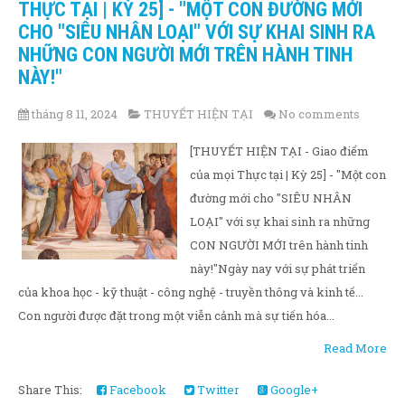
THỰC TẠI | KỲ 25] - "MỘT CON ĐƯỜNG MỚI
CHO "SIÊU NHÂN LOẠI" VỚI SỰ KHAI SINH RA
NHỮNG CON NGƯỜI MỚI TRÊN HÀNH TINH
NÀY!"
tháng 8 11, 2024
THUYẾT HIỆN TẠI
No comments
[THUYẾT HIỆN TẠI - Giao điểm
của mọi Thực tại | Kỳ 25] - "Một con
đường mới cho "SIÊU NHÂN
LOẠI" với sự khai sinh ra những
CON NGƯỜI MỚI trên hành tinh
này!"Ngày nay với sự phát triển
của khoa học - kỹ thuật - công nghệ - truyền thông và kinh tế...
Con người được đặt trong một viễn cảnh mà sự tiến hóa...
Read More
Share This:
Facebook
Twitter
Google+