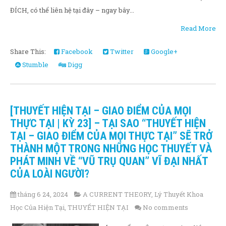
ĐÍCH, có thể liên hệ tại đây – ngay bây...
Read More
Share This:
Facebook
Twitter
Google+
Stumble
Digg
[THUYẾT HIỆN TẠI – GIAO ĐIỂM CỦA MỌI
THỰC TẠI | KỲ 23] – TẠI SAO “THUYẾT HIỆN
TẠI – GIAO ĐIỂM CỦA MỌI THỰC TẠI” SẼ TRỞ
THÀNH MỘT TRONG NHỮNG HỌC THUYẾT VÀ
PHÁT MINH VỀ “VŨ TRỤ QUAN” VĨ ĐẠI NHẤT
CỦA LOÀI NGƯỜI?
tháng 6 24, 2024
A CURRENT THEORY
,
Lý Thuyết Khoa
Học Của Hiện Tại
,
THUYẾT HIỆN TẠI
No comments