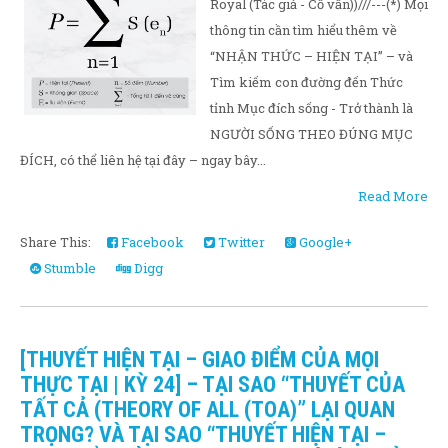
Royal (Tác giả - Cố vấn))///---(*) Mọi
thông tin cần tìm hiểu thêm về
“NHẬN THỨC – HIỆN TẠI” – và
Tìm kiếm con đường đến Thức
tỉnh Mục đích sống - Trở thành là
NGƯỜI SỐNG THEO ĐÚNG MỤC
ĐÍCH, có thể liên hệ tại đây – ngay bây...
Read More
Share This:
Facebook
Twitter
Google+
Stumble
Digg
[THUYẾT HIỆN TẠI – GIAO ĐIỂM CỦA MỌI
THỰC TẠI | KỲ 24] – TẠI SAO “THUYẾT CỦA
TẤT CẢ (THEORY OF ALL (TOA)” LẠI QUAN
TRỌNG? VÀ TẠI SAO “THUYẾT HIỆN TẠI –