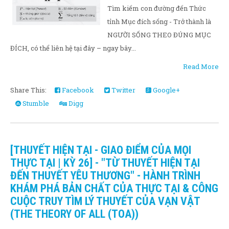
Tìm kiếm con đường đến Thức
tỉnh Mục đích sống - Trở thành là
NGƯỜI SỐNG THEO ĐÚNG MỤC
ĐÍCH, có thể liên hệ tại đây – ngay bây...
Read More
Share This:
Facebook
Twitter
Google+
Stumble
Digg
[THUYẾT HIỆN TẠI - GIAO ĐIỂM CỦA MỌI
THỰC TẠI | KỲ 26] - "TỪ THUYẾT HIỆN TẠI
ĐẾN THUYẾT YÊU THƯƠNG" - HÀNH TRÌNH
KHÁM PHÁ BẢN CHẤT CỦA THỰC TẠI & CÔNG
CUỘC TRUY TÌM LÝ THUYẾT CỦA VẠN VẬT
(THE THEORY OF ALL (TOA))