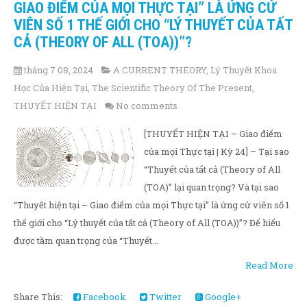
GIAO ĐIỂM CỦA MỌI THỰC TẠI” LÀ ỨNG CỬ
VIÊN SỐ 1 THẾ GIỚI CHO “LÝ THUYẾT CỦA TẤT
CẢ (THEORY OF ALL (TOA))”?
tháng 7 08, 2024
A CURRENT THEORY
,
Lý Thuyết Khoa
Học Của Hiện Tại
,
The Scientific Theory Of The Present
,
THUYẾT HIỆN TẠI
No comments
[THUYẾT HIỆN TẠI – Giao điểm
của mọi Thực tại | Kỳ 24] – Tại sao
“Thuyết của tất cả (Theory of All
(TOA)” lại quan trọng? Và tại sao
“Thuyết hiện tại – Giao điểm của mọi Thực tại” là ứng cử viên số 1
thế giới cho “Lý thuyết của tất cả (Theory of All (TOA))”? Để hiểu
được tầm quan trọng của “Thuyết...
Read More
Share This:
Facebook
Twitter
Google+