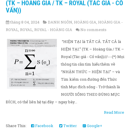
(TK – HOÀNG GIA / TK – ROYAL (TÁC GIẢ - CỐ
VẤN))
tháng 8 04, 2024
DANH NGÔN
,
HOÀNG GIA
,
HOÀNG GIA -
ROYAL
,
ROYAL
,
ROYAL - HOÀNG GIA
No comments
“HIỆN TẠI là TẤT CẢ. TẤT CẢ là
HIỆN TẠI.” (TK – Hoàng Gia / TK –
Royal (Tác giả - Cố vấn))///---(*) Mọi
thông tin cần tìm hiểu thêm về
“NHẬN THỨC – HIỆN TẠI” – và
Tìm kiếm con đường đến Thức
tỉnh Mục đích sống - Trở thành là
NGƯỜI SỐNG THEO ĐÚNG MỤC
ĐÍCH, có thể liên hệ tại đây – ngay bây...
Read More
Share This:
Facebook
Twitter
Google+