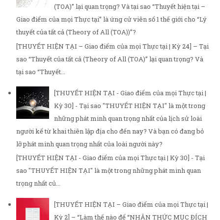
(TOA)” lại quan trọng? Và tại sao “Thuyết hiện tại –
Giao điểm của mọi Thực tại” là ứng cử viên số 1 thế giới cho “Lý
thuyết của tất cả (Theory of All (TOA))”?
[THUYẾT HIỆN TẠI – Giao điểm của mọi Thực tại | Kỳ 24] – Tại
sao “Thuyết của tất cả (Theory of All (TOA)” lại quan trọng? Và
tại sao “Thuyết...
[THUYẾT HIỆN TẠI - Giao điểm của mọi Thực tại |
Kỳ 30] - Tại sao "THUYẾT HIỆN TẠI" là một trong
những phát minh quan trọng nhất của lịch sử loài
người kể từ khai thiên lập địa cho đến nay? Và bạn có đang bỏ
lỡ phát minh quan trọng nhất của loài người này?
[THUYẾT HIỆN TẠI - Giao điểm của mọi Thực tại | Kỳ 30] - Tại
sao "THUYẾT HIỆN TẠI" là một trong những phát minh quan
trọng nhất củ...
[THUYẾT HIỆN TẠI – Giao điểm của mọi Thực tại |
Kỳ 2] – “Làm thế nào để “NHẬN THỨC MỤC ĐÍCH