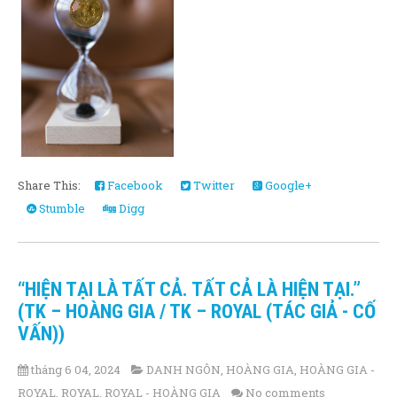
Share This:
Facebook
Twitter
Google+
Stumble
Digg
“HIỆN TẠI LÀ TẤT CẢ. TẤT CẢ LÀ HIỆN TẠI.”
(TK – HOÀNG GIA / TK – ROYAL (TÁC GIẢ - CỐ
VẤN))
tháng 6 04, 2024
DANH NGÔN
,
HOÀNG GIA
,
HOÀNG GIA -
ROYAL
,
ROYAL
,
ROYAL - HOÀNG GIA
No comments