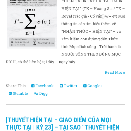
“HIỆN TẠI là TẤT CẢ. TẤT CẢ là
HIỆN TẠI.” (TK – Hoàng Gia / TK –
Royal (Tác giả - Cố vấn))///---(*) Mọi
thông tin cần tìm hiểu thêm về
“NHẬN THỨC – HIỆN TẠI” – và
Tìm kiếm con đường đến Thức
tỉnh Mục đích sống - Trở thành là
NGƯỜI SỐNG THEO ĐÚNG MỤC
ĐÍCH, có thể liên hệ tại đây – ngay bây...
Read More
Share This:
Facebook
Twitter
Google+
Stumble
Digg
[THUYẾT HIỆN TẠI – GIAO ĐIỂM CỦA MỌI
THỰC TẠI | KỲ 23] – TẠI SAO “THUYẾT HIỆN