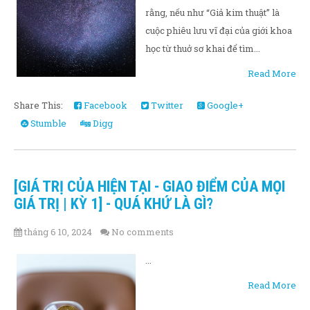
rằng, nếu như “Giả kim thuật” là
cuộc phiêu lưu vĩ đại của giới khoa
học từ thuở sơ khai để tìm...
Read More
Share This:
Facebook
Twitter
Google+
Stumble
Digg
[GIÁ TRỊ CỦA HIỆN TẠI - GIAO ĐIỂM CỦA MỌI
GIÁ TRỊ | KỲ 1] - QUÁ KHỨ LÀ GÌ?
tháng 6 10, 2024
No comments
...
Read More