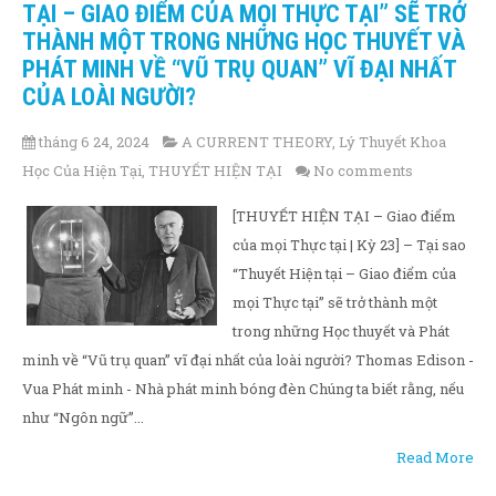
TẠI – GIAO ĐIỂM CỦA MỌI THỰC TẠI” SẼ TRỞ
THÀNH MỘT TRONG NHỮNG HỌC THUYẾT VÀ
PHÁT MINH VỀ “VŨ TRỤ QUAN” VĨ ĐẠI NHẤT
CỦA LOÀI NGƯỜI?
tháng 6 24, 2024
A CURRENT THEORY
,
Lý Thuyết Khoa
Học Của Hiện Tại
,
THUYẾT HIỆN TẠI
No comments
[THUYẾT HIỆN TẠI – Giao điểm
của mọi Thực tại | Kỳ 23] – Tại sao
“Thuyết Hiện tại – Giao điểm của
mọi Thực tại” sẽ trở thành một
trong những Học thuyết và Phát
minh về “Vũ trụ quan” vĩ đại nhất của loài người? Thomas Edison -
Vua Phát minh - Nhà phát minh bóng đèn Chúng ta biết rằng, nếu
như “Ngôn ngữ”...
Read More