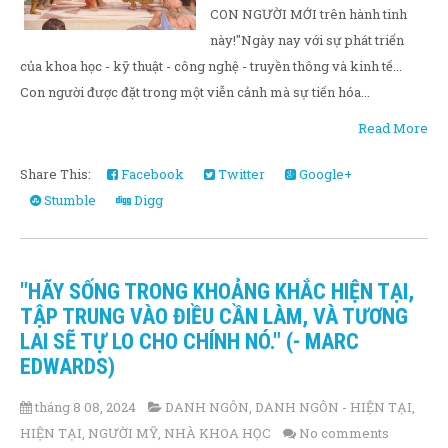
CON NGƯỜI MỚI trên hành tinh
này!"Ngày nay với sự phát triển
của khoa học - kỹ thuật - công nghệ - truyền thông và kinh tế...
Con người được đặt trong một viễn cảnh mà sự tiến hóa...
Read More
Share This:
Facebook
Twitter
Google+
Stumble
Digg
"HÃY SỐNG TRONG KHOẢNG KHẮC HIỆN TẠI,
TẬP TRUNG VÀO ĐIỀU CẦN LÀM, VÀ TƯƠNG
LAI SẼ TỰ LO CHO CHÍNH NÓ." (- MARC
EDWARDS)
tháng 8 08, 2024
DANH NGÔN
,
DANH NGÔN - HIỆN TẠI
,
HIỆN TẠI
,
NGƯỜI MỸ
,
NHÀ KHOA HỌC
No comments