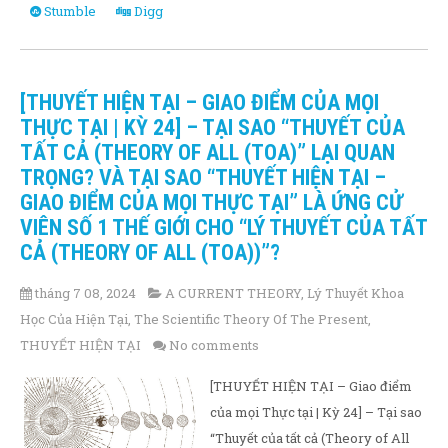
Stumble
Digg
[THUYẾT HIỆN TẠI – GIAO ĐIỂM CỦA MỌI
THỰC TẠI | KỲ 24] – TẠI SAO “THUYẾT CỦA
TẤT CẢ (THEORY OF ALL (TOA)” LẠI QUAN
TRỌNG? VÀ TẠI SAO “THUYẾT HIỆN TẠI –
GIAO ĐIỂM CỦA MỌI THỰC TẠI” LÀ ỨNG CỬ
VIÊN SỐ 1 THẾ GIỚI CHO “LÝ THUYẾT CỦA TẤT
CẢ (THEORY OF ALL (TOA))”?
tháng 7 08, 2024
A CURRENT THEORY
,
Lý Thuyết Khoa
Học Của Hiện Tại
,
The Scientific Theory Of The Present
,
THUYẾT HIỆN TẠI
No comments
[THUYẾT HIỆN TẠI – Giao điểm
của mọi Thực tại | Kỳ 24] – Tại sao
“Thuyết của tất cả (Theory of All