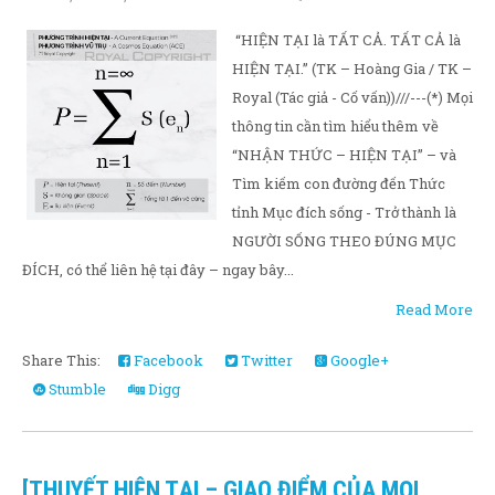
“HIỆN TẠI là TẤT CẢ. TẤT CẢ là
HIỆN TẠI.” (TK – Hoàng Gia / TK –
Royal (Tác giả - Cố vấn))///---(*) Mọi
thông tin cần tìm hiểu thêm về
“NHẬN THỨC – HIỆN TẠI” – và
Tìm kiếm con đường đến Thức
tỉnh Mục đích sống - Trở thành là
NGƯỜI SỐNG THEO ĐÚNG MỤC
ĐÍCH, có thể liên hệ tại đây – ngay bây...
Read More
Share This:
Facebook
Twitter
Google+
Stumble
Digg
[THUYẾT HIỆN TẠI – GIAO ĐIỂM CỦA MỌI