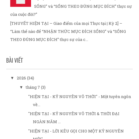
SỐNG” và “SỐNG THEO ĐÚNG MỤC ĐÍCH” thực sự
của cuộc đời?”
[THUYẾT HIỆN TẠI – Giao điểm của mọi Thực tại | Kỳ 2] –
“Làm thế nào để “NHẬN THỨC MỤC ĐÍCH SỐNG” và “SỐNG
THEO ĐÚNG MỤC ĐÍCH” thực sự của c...
BÀI VIẾT
2026
(34)
▼
tháng 7
(3)
▼
"HIỆN TẠI - KỶ NGUYÊN VÔ THỜI" - Một tuyên ngôn
về...
"HIỆN TẠI - KỶ NGUYÊN VÔ THỜI & THỜI ĐẠI
NGÀN NĂM ...
"HIỆN TẠI - LỜI KÊU GỌI CHO MỘT KỶ NGUYÊN
MỚI"