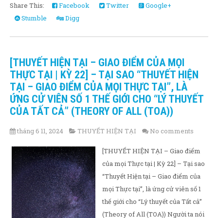
Share This:
Facebook
Twitter
Google+
Stumble
Digg
[THUYẾT HIỆN TẠI – GIAO ĐIỂM CỦA MỌI
THỰC TẠI | KỲ 22] – TẠI SAO “THUYẾT HIỆN
TẠI – GIAO ĐIỂM CỦA MỌI THỰC TẠI”, LÀ
ỨNG CỬ VIÊN SỐ 1 THẾ GIỚI CHO “LÝ THUYẾT
CỦA TẤT CẢ” (THEORY OF ALL (TOA))
tháng 6 11, 2024
THUYẾT HIỆN TẠI
No comments
[THUYẾT HIỆN TẠI – Giao điểm
của mọi Thực tại | Kỳ 22] – Tại sao
“Thuyết Hiện tại – Giao điểm của
mọi Thực tại”, là ứng cử viên số 1
thế giới cho “Lý thuyết của Tất cả”
(Theory of All (TOA)) Người ta nói