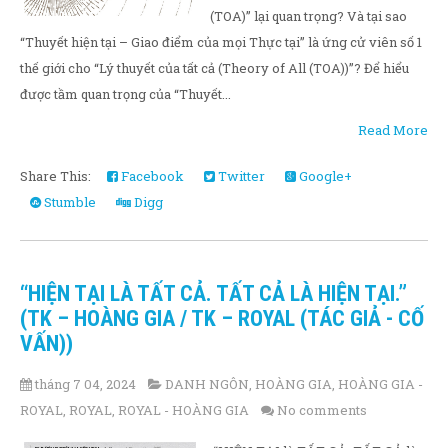
(TOA)” lại quan trọng? Và tại sao
“Thuyết hiện tại – Giao điểm của mọi Thực tại” là ứng cử viên số 1
thế giới cho “Lý thuyết của tất cả (Theory of All (TOA))”? Để hiểu
được tầm quan trọng của “Thuyết...
Read More
Share This:
Facebook
Twitter
Google+
Stumble
Digg
“HIỆN TẠI LÀ TẤT CẢ. TẤT CẢ LÀ HIỆN TẠI.”
(TK – HOÀNG GIA / TK – ROYAL (TÁC GIẢ - CỐ
VẤN))
tháng 7 04, 2024
DANH NGÔN
,
HOÀNG GIA
,
HOÀNG GIA -
ROYAL
,
ROYAL
,
ROYAL - HOÀNG GIA
No comments