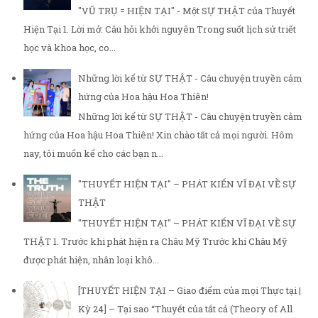
"VŨ TRỤ = HIỆN TẠI" - Một SỰ THẬT của Thuyết
Hiện Tại 1. Lời mở: Câu hỏi khởi nguyên Trong suốt lịch sử triết
học và khoa học, co...
Những lời kể từ SỰ THẬT - Câu chuyện truyền cảm
hứng của Hoa hậu Hoa Thiên!
Những lời kể từ SỰ THẬT - Câu chuyện truyền cảm
hứng của Hoa hậu Hoa Thiên! Xin chào tất cả mọi người. Hôm
nay, tôi muốn kể cho các bạn n...
"THUYẾT HIỆN TẠI" – PHÁT KIẾN VĨ ĐẠI VỀ SỰ
THẬT
"THUYẾT HIỆN TẠI" – PHÁT KIẾN VĨ ĐẠI VỀ SỰ
THẬT 1. Trước khi phát hiện ra Châu Mỹ Trước khi Châu Mỹ
được phát hiện, nhân loại khô...
[THUYẾT HIỆN TẠI – Giao điểm của mọi Thực tại |
Kỳ 24] – Tại sao “Thuyết của tất cả (Theory of All