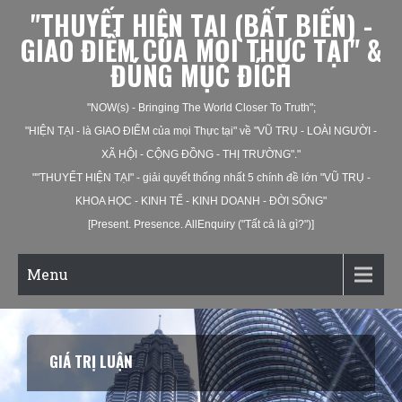
"THUYẾT HIỆN TẠI (BẤT BIẾN) -
GIAO ĐIỂM CỦA MỌI THỰC TẠI" &
ĐÚNG MỤC ĐÍCH
"NOW(s) - Bringing The World Closer To Truth";
"HIỆN TẠI - là GIAO ĐIỂM của mọi Thực tại" về "VŨ TRỤ - LOÀI NGƯỜI -
XÃ HỘI - CỘNG ĐỒNG - THỊ TRƯỜNG"."
""THUYẾT HIỆN TẠI" - giải quyết thống nhất 5 chính đề lớn "VŨ TRỤ -
KHOA HỌC - KINH TẾ - KINH DOANH - ĐỜI SỐNG"
[Present. Presence. AllEnquiry ("Tất cả là gì?")]
Menu
GIÁ TRỊ LUẬN