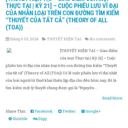
THỰC TẠI | KỲ 21] – CUỘC PHIÊU LƯU VĨ ĐẠI
CỦA NHÂN LOẠI TRÊN CON ĐƯỜNG TÌM KIẾM
“THUYẾT CỦA TẤT CẢ” (THEORY OF ALL
(TOA))
tháng 6 03, 2024
THUYẾT HIỆN TẠI
No comments
[THUYẾT HIỆN TẠI – Giao điểm
của mọi Thực tại | Kỳ 21] – Cuộc
phiêu lưu vĩ đại của nhân loại trên con đường tìm kiếm “Thuyết
của tất cả” (Theory of All (TOA)) Có lẽ cuộc phiêu lưu vĩ đại nhất
của loài người từ thuở khai thiên lập địa cho đến hôm nay, đó là
tìm kiếm một lý thuyết chung được gọi là “Nguyên...
Read More
Share This:
Facebook
Twitter
Google+
Stumble
Digg