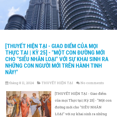
[THUYẾT HIỆN TẠI - GIAO ĐIỂM CỦA MỌI
THỰC TẠI | KỲ 25] - "MỘT CON ĐƯỜNG MỚI
CHO "SIÊU NHÂN LOẠI" VỚI SỰ KHAI SINH RA
NHỮNG CON NGƯỜI MỚI TRÊN HÀNH TINH
NÀY!"
tháng 8 11, 2024
THUYẾT HIỆN TẠI
No comments
[THUYẾT HIỆN TẠI - Giao điểm
của mọi Thực tại | Kỳ 25] - "Một con
đường mới cho "SIÊU NHÂN
LOẠI" với sự khai sinh ra những